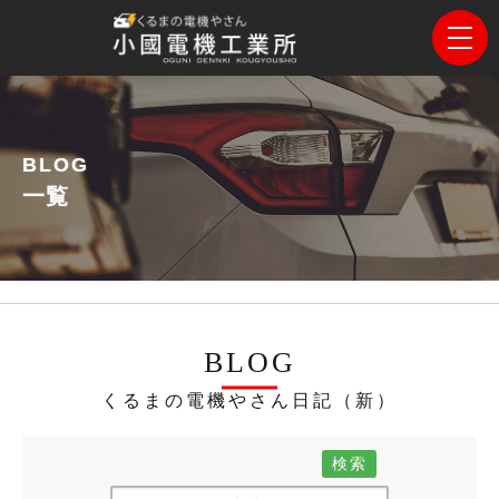
BLOG
一覧
BLOG
くるまの電機やさん日記（新）
検索