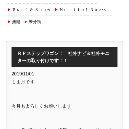
Ｓｕｒｆ ＆ Ｓｎｏｗ
Ｎｏ Ｌｉｆｅ！ Ｎｏ ×××！
無題
未分類
ＲＰステップワゴン！ 社外ナビ＆社外モニ
ターの取り付けです！！
2019/11/01
１１月です
今月もよろしくお願いします