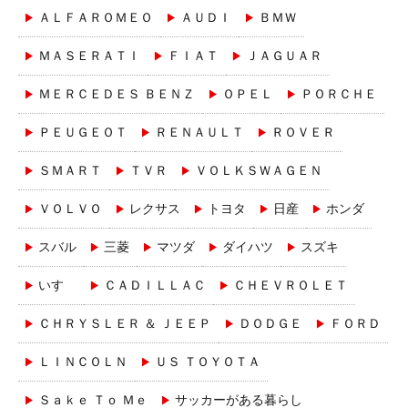
ＡＬＦＡＲＯＭＥＯ
ＡＵＤＩ
ＢＭＷ
ＭＡＳＥＲＡＴＩ
ＦＩＡＴ
ＪＡＧＵＡＲ
ＭＥＲＣＥＤＥＳ ＢＥＮＺ
ＯＰＥＬ
ＰＯＲＣＨＥ
ＰＥＵＧＥＯＴ
ＲＥＮＡＵＬＴ
ＲＯＶＥＲ
ＳＭＡＲＴ
ＴＶＲ
ＶＯＬＫＳＷＡＧＥＮ
ＶＯＬＶＯ
レクサス
トヨタ
日産
ホンダ
スバル
三菱
マツダ
ダイハツ
スズキ
いすゞ
ＣＡＤＩＬＬＡＣ
ＣＨＥＶＲＯＬＥＴ
ＣＨＲＹＳＬＥＲ ＆ ＪＥＥＰ
ＤＯＤＧＥ
ＦＯＲＤ
ＬＩＮＣＯＬＮ
ＵＳ ＴＯＹＯＴＡ
Ｓａｋｅ Ｔｏ Ｍｅ
サッカーがある暮らし