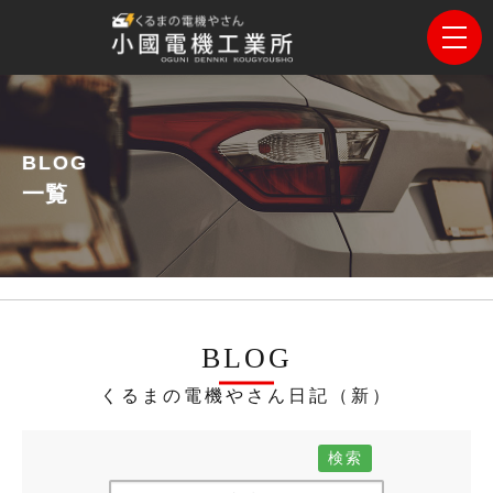
BLOG
一覧
BLOG
くるまの電機やさん日記（新）
検索