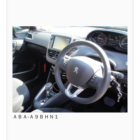
ＡＢＡ-Ａ９ＢＨＮ１