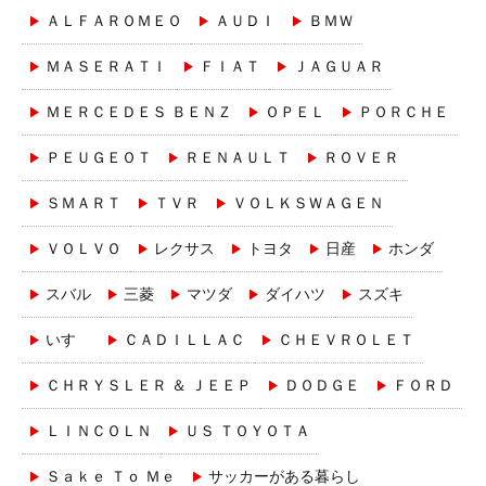
ＡＬＦＡＲＯＭＥＯ
ＡＵＤＩ
ＢＭＷ
ＭＡＳＥＲＡＴＩ
ＦＩＡＴ
ＪＡＧＵＡＲ
ＭＥＲＣＥＤＥＳ ＢＥＮＺ
ＯＰＥＬ
ＰＯＲＣＨＥ
ＰＥＵＧＥＯＴ
ＲＥＮＡＵＬＴ
ＲＯＶＥＲ
ＳＭＡＲＴ
ＴＶＲ
ＶＯＬＫＳＷＡＧＥＮ
ＶＯＬＶＯ
レクサス
トヨタ
日産
ホンダ
スバル
三菱
マツダ
ダイハツ
スズキ
いすゞ
ＣＡＤＩＬＬＡＣ
ＣＨＥＶＲＯＬＥＴ
ＣＨＲＹＳＬＥＲ ＆ ＪＥＥＰ
ＤＯＤＧＥ
ＦＯＲＤ
ＬＩＮＣＯＬＮ
ＵＳ ＴＯＹＯＴＡ
Ｓａｋｅ Ｔｏ Ｍｅ
サッカーがある暮らし