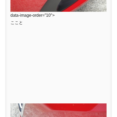
data-image-order=”10″>
ここと