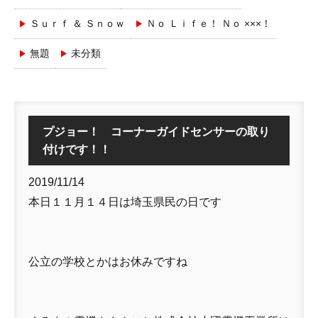
Ｓｕｒｆ ＆ Ｓｎｏｗ
Ｎｏ Ｌｉｆｅ！ Ｎｏ ×××！
無題
未分類
プジョー！ コーナーガイドセンサーの取り
付けです！！
2019/11/14
本日１１月１４日は埼玉県民の日です
公立の学校とかはお休みですね