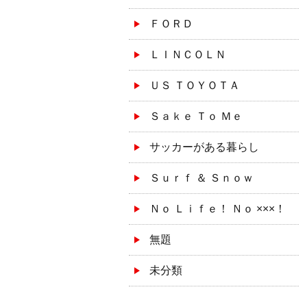
ＦＯＲＤ
ＬＩＮＣＯＬＮ
ＵＳ ＴＯＹＯＴＡ
Ｓａｋｅ Ｔｏ Ｍｅ
サッカーがある暮らし
Ｓｕｒｆ ＆ Ｓｎｏｗ
Ｎｏ Ｌｉｆｅ！ Ｎｏ ×××！
無題
未分類