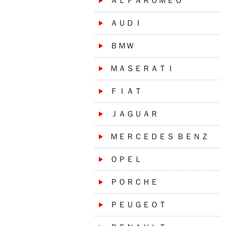
ＡＬＦＡＲＯＭＥＯ
ＡＵＤＩ
ＢＭＷ
ＭＡＳＥＲＡＴＩ
ＦＩＡＴ
ＪＡＧＵＡＲ
ＭＥＲＣＥＤＥＳ ＢＥＮＺ
ＯＰＥＬ
ＰＯＲＣＨＥ
ＰＥＵＧＥＯＴ