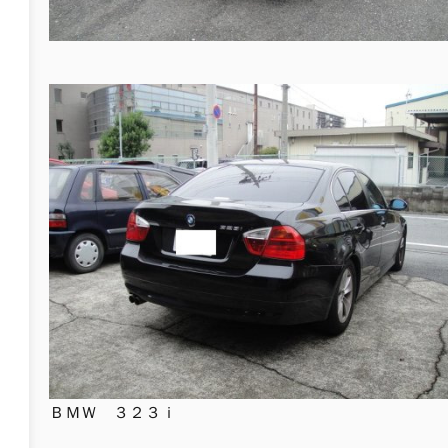
ＢＭＷ ３２３ｉ