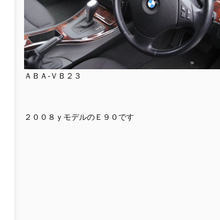
ＡＢＡ-ＶＢ２３
２００８ｙモデルのＥ９０です