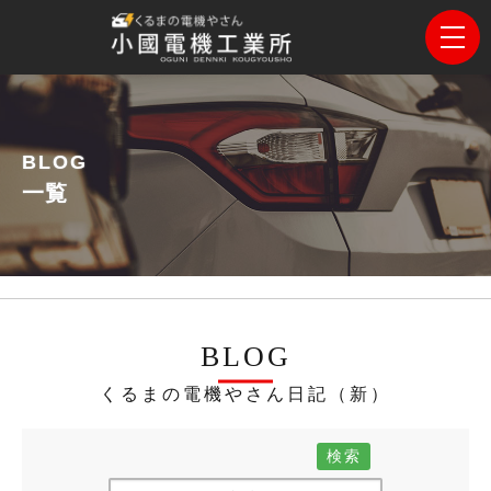
BLOG
一覧
BLOG
くるまの電機やさん日記（新）
検索