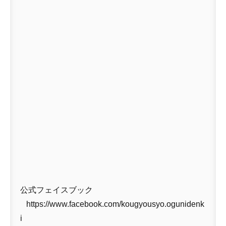
公式フェイスブック
https://www.facebook.com/kougyousyo.ogunidenk
i