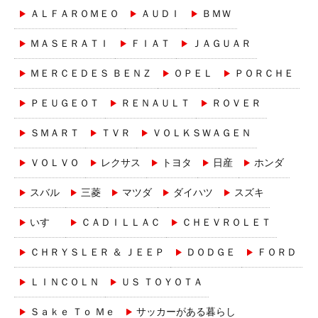
ＡＬＦＡＲＯＭＥＯ
ＡＵＤＩ
ＢＭＷ
ＭＡＳＥＲＡＴＩ
ＦＩＡＴ
ＪＡＧＵＡＲ
ＭＥＲＣＥＤＥＳ ＢＥＮＺ
ＯＰＥＬ
ＰＯＲＣＨＥ
ＰＥＵＧＥＯＴ
ＲＥＮＡＵＬＴ
ＲＯＶＥＲ
ＳＭＡＲＴ
ＴＶＲ
ＶＯＬＫＳＷＡＧＥＮ
ＶＯＬＶＯ
レクサス
トヨタ
日産
ホンダ
スバル
三菱
マツダ
ダイハツ
スズキ
いすゞ
ＣＡＤＩＬＬＡＣ
ＣＨＥＶＲＯＬＥＴ
ＣＨＲＹＳＬＥＲ ＆ ＪＥＥＰ
ＤＯＤＧＥ
ＦＯＲＤ
ＬＩＮＣＯＬＮ
ＵＳ ＴＯＹＯＴＡ
Ｓａｋｅ Ｔｏ Ｍｅ
サッカーがある暮らし