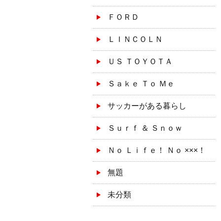
ＦＯＲＤ
ＬＩＮＣＯＬＮ
ＵＳ ＴＯＹＯＴＡ
Ｓａｋｅ Ｔｏ Ｍｅ
サッカーがある暮らし
Ｓｕｒｆ ＆ Ｓｎｏｗ
Ｎｏ Ｌｉｆｅ！ Ｎｏ ×××！
無題
未分類