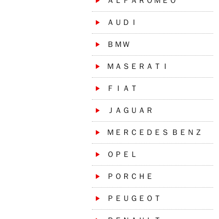
ＡＬＦＡＲＯＭＥＯ
ＡＵＤＩ
ＢＭＷ
ＭＡＳＥＲＡＴＩ
ＦＩＡＴ
ＪＡＧＵＡＲ
ＭＥＲＣＥＤＥＳ ＢＥＮＺ
ＯＰＥＬ
ＰＯＲＣＨＥ
ＰＥＵＧＥＯＴ