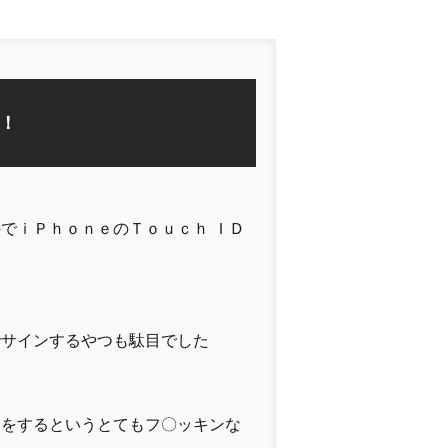
！
でｉＰｈｏｎｅのＴｏｕｃｈ ＩＤ
でサインするやつも駄目でした
ンをするというとてもフ〇ッキンな