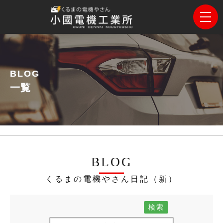
BLOG
一覧
BLOG
くるまの電機やさん日記（新）
検索