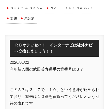
Ｓｕｒｆ ＆ Ｓｎｏｗ
Ｎｏ Ｌｉｆｅ！ Ｎｏ ×××！
無題
未分類
ＲＢオデッセイ！ インターナビは社外ナビ
へ交換しましょう！！
2020/01/22
今年新入団の武田英寿選手の背番号は３７
この３７は３＋７で「１０」という意味が込められ
ており、将来は１０番を背負ってくださいという期
待の表れです