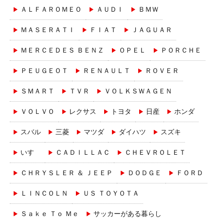
ＡＬＦＡＲＯＭＥＯ
ＡＵＤＩ
ＢＭＷ
ＭＡＳＥＲＡＴＩ
ＦＩＡＴ
ＪＡＧＵＡＲ
ＭＥＲＣＥＤＥＳ ＢＥＮＺ
ＯＰＥＬ
ＰＯＲＣＨＥ
ＰＥＵＧＥＯＴ
ＲＥＮＡＵＬＴ
ＲＯＶＥＲ
ＳＭＡＲＴ
ＴＶＲ
ＶＯＬＫＳＷＡＧＥＮ
ＶＯＬＶＯ
レクサス
トヨタ
日産
ホンダ
スバル
三菱
マツダ
ダイハツ
スズキ
いすゞ
ＣＡＤＩＬＬＡＣ
ＣＨＥＶＲＯＬＥＴ
ＣＨＲＹＳＬＥＲ ＆ ＪＥＥＰ
ＤＯＤＧＥ
ＦＯＲＤ
ＬＩＮＣＯＬＮ
ＵＳ ＴＯＹＯＴＡ
Ｓａｋｅ Ｔｏ Ｍｅ
サッカーがある暮らし