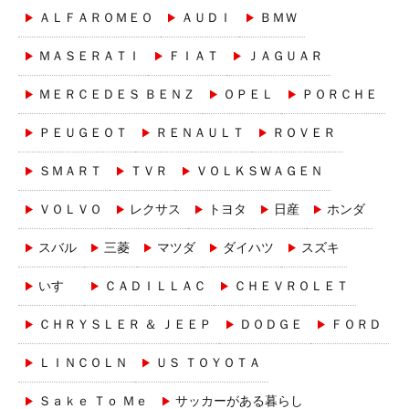
ＡＬＦＡＲＯＭＥＯ
ＡＵＤＩ
ＢＭＷ
ＭＡＳＥＲＡＴＩ
ＦＩＡＴ
ＪＡＧＵＡＲ
ＭＥＲＣＥＤＥＳ ＢＥＮＺ
ＯＰＥＬ
ＰＯＲＣＨＥ
ＰＥＵＧＥＯＴ
ＲＥＮＡＵＬＴ
ＲＯＶＥＲ
ＳＭＡＲＴ
ＴＶＲ
ＶＯＬＫＳＷＡＧＥＮ
ＶＯＬＶＯ
レクサス
トヨタ
日産
ホンダ
スバル
三菱
マツダ
ダイハツ
スズキ
いすゞ
ＣＡＤＩＬＬＡＣ
ＣＨＥＶＲＯＬＥＴ
ＣＨＲＹＳＬＥＲ ＆ ＪＥＥＰ
ＤＯＤＧＥ
ＦＯＲＤ
ＬＩＮＣＯＬＮ
ＵＳ ＴＯＹＯＴＡ
Ｓａｋｅ Ｔｏ Ｍｅ
サッカーがある暮らし