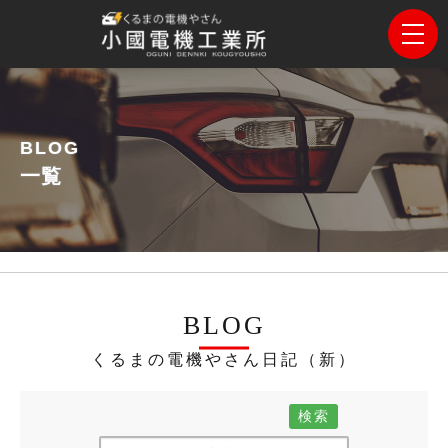
BLOG
一覧
BLOG
くるまの電機やさん日記（新）
検索