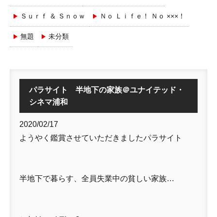
Ｓｕｒｆ ＆ Ｓｎｏｗ
Ｎｏ Ｌｉｆｅ！ Ｎｏ ×××！
無題
未分類
パラサイト 半地下の家族＠ユナイテッド・
シネマ浦和
2020/02/17
ようやく鑑賞させていただきましたパラサイト
半地下で暮らす、全員失業中の貧しい家族…