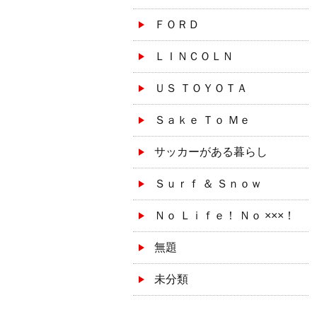
ＦＯＲＤ
ＬＩＮＣＯＬＮ
ＵＳ ＴＯＹＯＴＡ
Ｓａｋｅ Ｔｏ Ｍｅ
サッカーがある暮らし
Ｓｕｒｆ ＆ Ｓｎｏｗ
Ｎｏ Ｌｉｆｅ！ Ｎｏ ×××！
無題
未分類