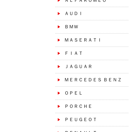
ＡＬＦＡＲＯＭＥＯ
ＡＵＤＩ
ＢＭＷ
ＭＡＳＥＲＡＴＩ
ＦＩＡＴ
ＪＡＧＵＡＲ
ＭＥＲＣＥＤＥＳ ＢＥＮＺ
ＯＰＥＬ
ＰＯＲＣＨＥ
ＰＥＵＧＥＯＴ