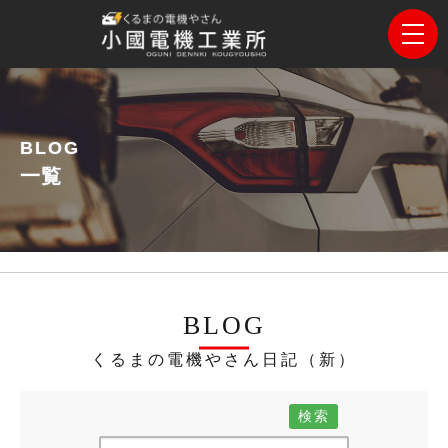
BLOG
一覧
BLOG
くるまの電機やさん日記（新）
検索