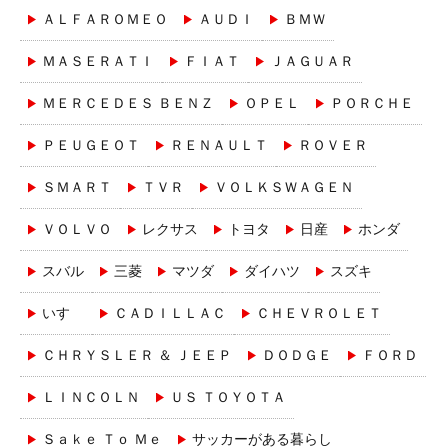
ＡＬＦＡＲＯＭＥＯ
ＡＵＤＩ
ＢＭＷ
ＭＡＳＥＲＡＴＩ
ＦＩＡＴ
ＪＡＧＵＡＲ
ＭＥＲＣＥＤＥＳ ＢＥＮＺ
ＯＰＥＬ
ＰＯＲＣＨＥ
ＰＥＵＧＥＯＴ
ＲＥＮＡＵＬＴ
ＲＯＶＥＲ
ＳＭＡＲＴ
ＴＶＲ
ＶＯＬＫＳＷＡＧＥＮ
ＶＯＬＶＯ
レクサス
トヨタ
日産
ホンダ
スバル
三菱
マツダ
ダイハツ
スズキ
いすゞ
ＣＡＤＩＬＬＡＣ
ＣＨＥＶＲＯＬＥＴ
ＣＨＲＹＳＬＥＲ ＆ ＪＥＥＰ
ＤＯＤＧＥ
ＦＯＲＤ
ＬＩＮＣＯＬＮ
ＵＳ ＴＯＹＯＴＡ
Ｓａｋｅ Ｔｏ Ｍｅ
サッカーがある暮らし