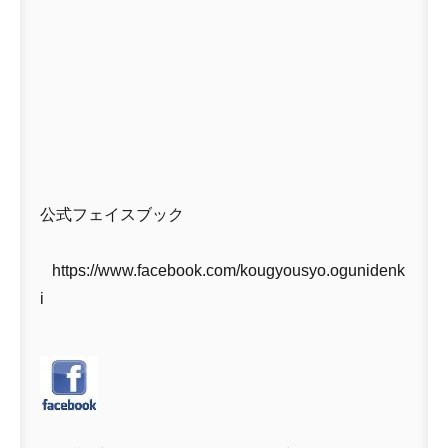
公式フェイスブック
https://www.facebook.com/kougyousyo.ogunidenk
i