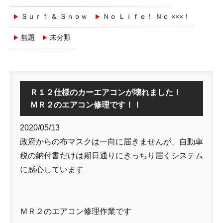
Ｓｕｒｆ ＆ Ｓｎｏｗ
Ｎｏ Ｌｉｆｅ！ Ｎｏ ×××！
無題
未分類
Ｒ１２仕様のカーエアコンが壊れました！
ＭＲ２のエアコン修理です！！
2020/05/13
政府からの布マスクは一向に届きませんが、自動車
税の納付書だけは期日通りにきっちり届くシステム
に感心しています
ＭＲ２のエアコン修理作業です