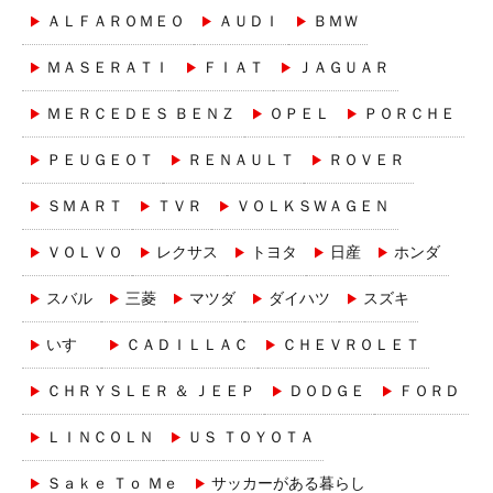
ＡＬＦＡＲＯＭＥＯ
ＡＵＤＩ
ＢＭＷ
ＭＡＳＥＲＡＴＩ
ＦＩＡＴ
ＪＡＧＵＡＲ
ＭＥＲＣＥＤＥＳ ＢＥＮＺ
ＯＰＥＬ
ＰＯＲＣＨＥ
ＰＥＵＧＥＯＴ
ＲＥＮＡＵＬＴ
ＲＯＶＥＲ
ＳＭＡＲＴ
ＴＶＲ
ＶＯＬＫＳＷＡＧＥＮ
ＶＯＬＶＯ
レクサス
トヨタ
日産
ホンダ
スバル
三菱
マツダ
ダイハツ
スズキ
いすゞ
ＣＡＤＩＬＬＡＣ
ＣＨＥＶＲＯＬＥＴ
ＣＨＲＹＳＬＥＲ ＆ ＪＥＥＰ
ＤＯＤＧＥ
ＦＯＲＤ
ＬＩＮＣＯＬＮ
ＵＳ ＴＯＹＯＴＡ
Ｓａｋｅ Ｔｏ Ｍｅ
サッカーがある暮らし