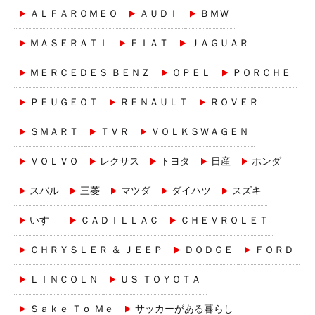
ＡＬＦＡＲＯＭＥＯ
ＡＵＤＩ
ＢＭＷ
ＭＡＳＥＲＡＴＩ
ＦＩＡＴ
ＪＡＧＵＡＲ
ＭＥＲＣＥＤＥＳ ＢＥＮＺ
ＯＰＥＬ
ＰＯＲＣＨＥ
ＰＥＵＧＥＯＴ
ＲＥＮＡＵＬＴ
ＲＯＶＥＲ
ＳＭＡＲＴ
ＴＶＲ
ＶＯＬＫＳＷＡＧＥＮ
ＶＯＬＶＯ
レクサス
トヨタ
日産
ホンダ
スバル
三菱
マツダ
ダイハツ
スズキ
いすゞ
ＣＡＤＩＬＬＡＣ
ＣＨＥＶＲＯＬＥＴ
ＣＨＲＹＳＬＥＲ ＆ ＪＥＥＰ
ＤＯＤＧＥ
ＦＯＲＤ
ＬＩＮＣＯＬＮ
ＵＳ ＴＯＹＯＴＡ
Ｓａｋｅ Ｔｏ Ｍｅ
サッカーがある暮らし