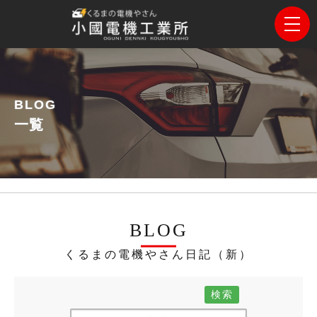
BLOG
一覧
BLOG
くるまの電機やさん日記（新）
検索