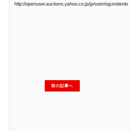
http://openuser.auctions.yahoo.co.jp/jp/user/ogunidenk
前の記事へ