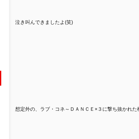
泣き叫んできましたよ(笑)
想定外の、ラブ・コネ～ＤＡＮＣＥ×３に撃ち抜かれた