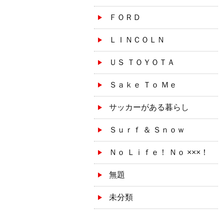
ＦＯＲＤ
ＬＩＮＣＯＬＮ
ＵＳ ＴＯＹＯＴＡ
Ｓａｋｅ Ｔｏ Ｍｅ
サッカーがある暮らし
Ｓｕｒｆ ＆ Ｓｎｏｗ
Ｎｏ Ｌｉｆｅ！ Ｎｏ ×××！
無題
未分類