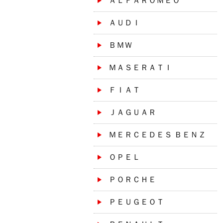
ＡＬＦＡＲＯＭＥＯ
ＡＵＤＩ
ＢＭＷ
ＭＡＳＥＲＡＴＩ
ＦＩＡＴ
ＪＡＧＵＡＲ
ＭＥＲＣＥＤＥＳ ＢＥＮＺ
ＯＰＥＬ
ＰＯＲＣＨＥ
ＰＥＵＧＥＯＴ