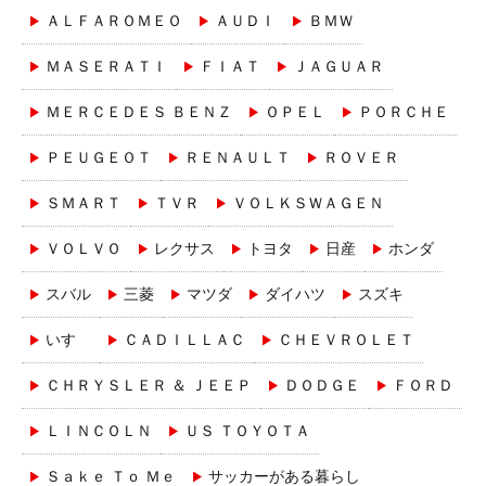
ＡＬＦＡＲＯＭＥＯ
ＡＵＤＩ
ＢＭＷ
ＭＡＳＥＲＡＴＩ
ＦＩＡＴ
ＪＡＧＵＡＲ
ＭＥＲＣＥＤＥＳ ＢＥＮＺ
ＯＰＥＬ
ＰＯＲＣＨＥ
ＰＥＵＧＥＯＴ
ＲＥＮＡＵＬＴ
ＲＯＶＥＲ
ＳＭＡＲＴ
ＴＶＲ
ＶＯＬＫＳＷＡＧＥＮ
ＶＯＬＶＯ
レクサス
トヨタ
日産
ホンダ
スバル
三菱
マツダ
ダイハツ
スズキ
いすゞ
ＣＡＤＩＬＬＡＣ
ＣＨＥＶＲＯＬＥＴ
ＣＨＲＹＳＬＥＲ ＆ ＪＥＥＰ
ＤＯＤＧＥ
ＦＯＲＤ
ＬＩＮＣＯＬＮ
ＵＳ ＴＯＹＯＴＡ
Ｓａｋｅ Ｔｏ Ｍｅ
サッカーがある暮らし