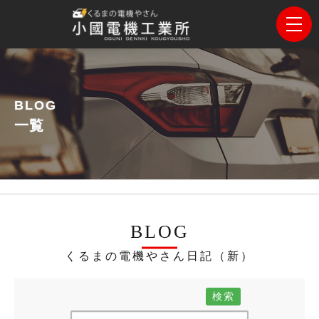
BLOG
一覧
BLOG
くるまの電機やさん日記（新）
検索