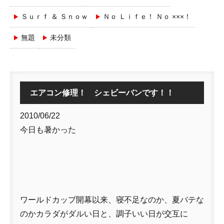
Ｓｕｒｆ ＆ Ｓｎｏｗ
Ｎｏ Ｌｉｆｅ！ Ｎｏ ×××！
無題
未分類
エアコン修理！ シェビーバンです！！
2010/06/22
今日も暑かった
ワールドカップ開幕以来、寝不足なのか、夏バテな
のかカラダがダルい日と、調子いい日が交互に