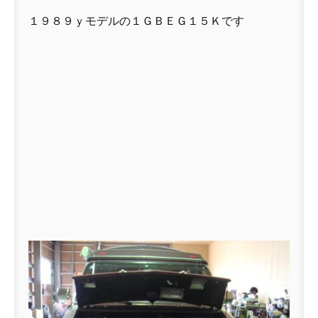
１９８９ｙモデルの１ＧＢＥＧ１５Ｋです