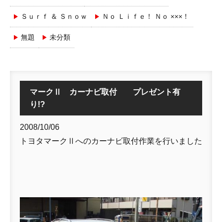
Ｓｕｒｆ ＆ Ｓｎｏｗ
Ｎｏ Ｌｉｆｅ！ Ｎｏ ×××！
無題
未分類
マークⅡ カーナビ取付 プレゼント有
り!?
2008/10/06
トヨタマークⅡへのカーナビ取付作業を行いました