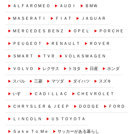
ＡＬＦＡＲＯＭＥＯ
ＡＵＤＩ
ＢＭＷ
ＭＡＳＥＲＡＴＩ
ＦＩＡＴ
ＪＡＧＵＡＲ
ＭＥＲＣＥＤＥＳ ＢＥＮＺ
ＯＰＥＬ
ＰＯＲＣＨＥ
ＰＥＵＧＥＯＴ
ＲＥＮＡＵＬＴ
ＲＯＶＥＲ
ＳＭＡＲＴ
ＴＶＲ
ＶＯＬＫＳＷＡＧＥＮ
ＶＯＬＶＯ
レクサス
トヨタ
日産
ホンダ
スバル
三菱
マツダ
ダイハツ
スズキ
いすゞ
ＣＡＤＩＬＬＡＣ
ＣＨＥＶＲＯＬＥＴ
ＣＨＲＹＳＬＥＲ ＆ ＪＥＥＰ
ＤＯＤＧＥ
ＦＯＲＤ
ＬＩＮＣＯＬＮ
ＵＳ ＴＯＹＯＴＡ
Ｓａｋｅ Ｔｏ Ｍｅ
サッカーがある暮らし