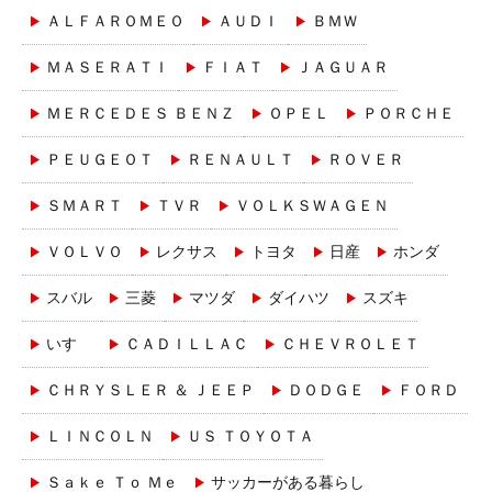
ＡＬＦＡＲＯＭＥＯ
ＡＵＤＩ
ＢＭＷ
ＭＡＳＥＲＡＴＩ
ＦＩＡＴ
ＪＡＧＵＡＲ
ＭＥＲＣＥＤＥＳ ＢＥＮＺ
ＯＰＥＬ
ＰＯＲＣＨＥ
ＰＥＵＧＥＯＴ
ＲＥＮＡＵＬＴ
ＲＯＶＥＲ
ＳＭＡＲＴ
ＴＶＲ
ＶＯＬＫＳＷＡＧＥＮ
ＶＯＬＶＯ
レクサス
トヨタ
日産
ホンダ
スバル
三菱
マツダ
ダイハツ
スズキ
いすゞ
ＣＡＤＩＬＬＡＣ
ＣＨＥＶＲＯＬＥＴ
ＣＨＲＹＳＬＥＲ ＆ ＪＥＥＰ
ＤＯＤＧＥ
ＦＯＲＤ
ＬＩＮＣＯＬＮ
ＵＳ ＴＯＹＯＴＡ
Ｓａｋｅ Ｔｏ Ｍｅ
サッカーがある暮らし