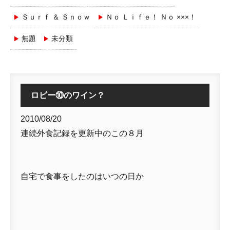
Ｓｕｒｆ ＆ Ｓｎｏｗ
Ｎｏ Ｌｉｆｅ！ Ｎｏ ×××！
無題
未分類
ロビー⑩のワイン？
2010/08/20
連続外食記録を更新中のこの８月
自宅で食事をしたのはいつの日か