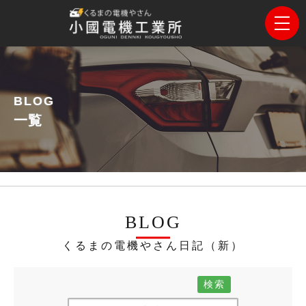
BLOG
一覧
BLOG
くるまの電機やさん日記（新）
検索