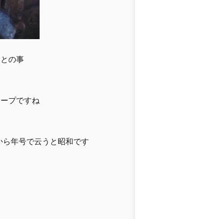
ーとの事
ジープですね
から年号で云うと昭和です