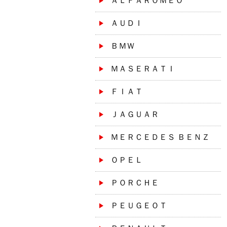
ＡＬＦＡＲＯＭＥＯ
ＡＵＤＩ
ＢＭＷ
ＭＡＳＥＲＡＴＩ
ＦＩＡＴ
ＪＡＧＵＡＲ
ＭＥＲＣＥＤＥＳ ＢＥＮＺ
ＯＰＥＬ
ＰＯＲＣＨＥ
ＰＥＵＧＥＯＴ