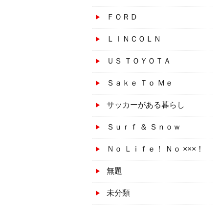
ＦＯＲＤ
ＬＩＮＣＯＬＮ
ＵＳ ＴＯＹＯＴＡ
Ｓａｋｅ Ｔｏ Ｍｅ
サッカーがある暮らし
Ｓｕｒｆ ＆ Ｓｎｏｗ
Ｎｏ Ｌｉｆｅ！ Ｎｏ ×××！
無題
未分類