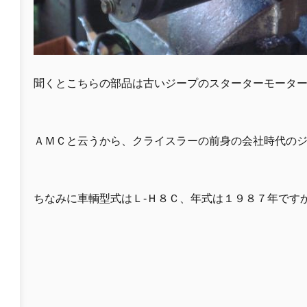
聞くとこちらの部品は古いジープのスターターモータ
ＡＭＣと云うから、クライスラーの前身の会社時代の
ちなみに車輌型式はＬ-Ｈ８Ｃ、年式は１９８７年です