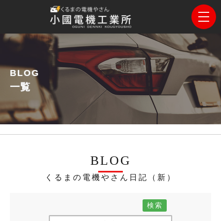
BLOG
一覧
BLOG
くるまの電機やさん日記（新）
検索