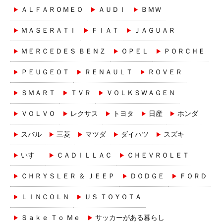
ＡＬＦＡＲＯＭＥＯ
ＡＵＤＩ
ＢＭＷ
ＭＡＳＥＲＡＴＩ
ＦＩＡＴ
ＪＡＧＵＡＲ
ＭＥＲＣＥＤＥＳ ＢＥＮＺ
ＯＰＥＬ
ＰＯＲＣＨＥ
ＰＥＵＧＥＯＴ
ＲＥＮＡＵＬＴ
ＲＯＶＥＲ
ＳＭＡＲＴ
ＴＶＲ
ＶＯＬＫＳＷＡＧＥＮ
ＶＯＬＶＯ
レクサス
トヨタ
日産
ホンダ
スバル
三菱
マツダ
ダイハツ
スズキ
いすゞ
ＣＡＤＩＬＬＡＣ
ＣＨＥＶＲＯＬＥＴ
ＣＨＲＹＳＬＥＲ ＆ ＪＥＥＰ
ＤＯＤＧＥ
ＦＯＲＤ
ＬＩＮＣＯＬＮ
ＵＳ ＴＯＹＯＴＡ
Ｓａｋｅ Ｔｏ Ｍｅ
サッカーがある暮らし