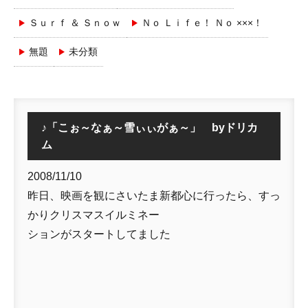
Ｓｕｒｆ ＆ Ｓｎｏｗ
Ｎｏ Ｌｉｆｅ！ Ｎｏ ×××！
無題
未分類
♪「こぉ～なぁ～雪ぃぃがぁ～」 byドリカ
ム
2008/11/10
昨日、映画を観にさいたま新都心に行ったら、すっ
かりクリスマスイルミネー
ションがスタートしてました