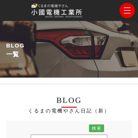
BLOG
一覧
BLOG
くるまの電機やさん日記（新）
検索