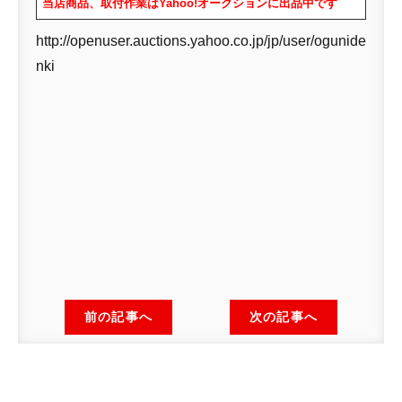
当店商品、取付作業はYahoo!オークションに出品中です
http://openuser.auctions.yahoo.co.jp/jp/user/ogunide
nki
前の記事へ
次の記事へ