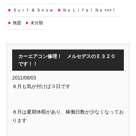
Ｓｕｒｆ ＆ Ｓｎｏｗ
Ｎｏ Ｌｉｆｅ！ Ｎｏ ×××！
無題
未分類
カーエアコン修理！ メルセデスのＥ３２０
です！！
2011/08/03
８月も気が付けば３日です
８月は夏期休暇があり、稼働日数が少なくなってお
ります