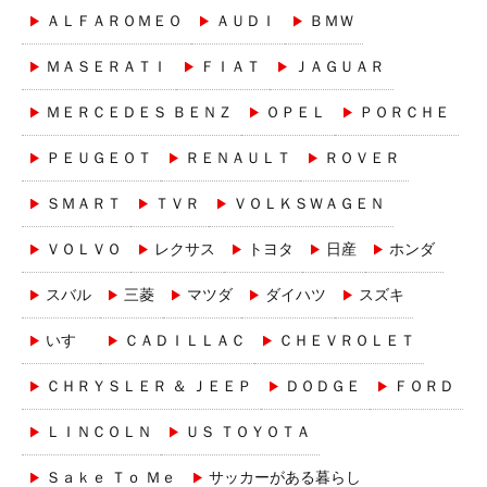
ＡＬＦＡＲＯＭＥＯ
ＡＵＤＩ
ＢＭＷ
ＭＡＳＥＲＡＴＩ
ＦＩＡＴ
ＪＡＧＵＡＲ
ＭＥＲＣＥＤＥＳ ＢＥＮＺ
ＯＰＥＬ
ＰＯＲＣＨＥ
ＰＥＵＧＥＯＴ
ＲＥＮＡＵＬＴ
ＲＯＶＥＲ
ＳＭＡＲＴ
ＴＶＲ
ＶＯＬＫＳＷＡＧＥＮ
ＶＯＬＶＯ
レクサス
トヨタ
日産
ホンダ
スバル
三菱
マツダ
ダイハツ
スズキ
いすゞ
ＣＡＤＩＬＬＡＣ
ＣＨＥＶＲＯＬＥＴ
ＣＨＲＹＳＬＥＲ ＆ ＪＥＥＰ
ＤＯＤＧＥ
ＦＯＲＤ
ＬＩＮＣＯＬＮ
ＵＳ ＴＯＹＯＴＡ
Ｓａｋｅ Ｔｏ Ｍｅ
サッカーがある暮らし