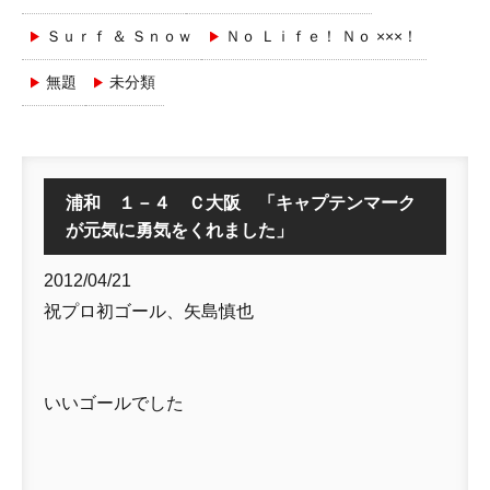
Ｓｕｒｆ ＆ Ｓｎｏｗ
Ｎｏ Ｌｉｆｅ！ Ｎｏ ×××！
無題
未分類
浦和 １－４ Ｃ大阪 「キャプテンマーク
が元気に勇気をくれました」
2012/04/21
祝プロ初ゴール、矢島慎也
いいゴールでした