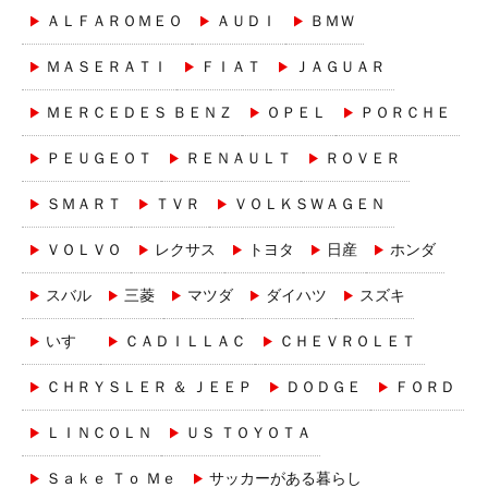
ＡＬＦＡＲＯＭＥＯ
ＡＵＤＩ
ＢＭＷ
ＭＡＳＥＲＡＴＩ
ＦＩＡＴ
ＪＡＧＵＡＲ
ＭＥＲＣＥＤＥＳ ＢＥＮＺ
ＯＰＥＬ
ＰＯＲＣＨＥ
ＰＥＵＧＥＯＴ
ＲＥＮＡＵＬＴ
ＲＯＶＥＲ
ＳＭＡＲＴ
ＴＶＲ
ＶＯＬＫＳＷＡＧＥＮ
ＶＯＬＶＯ
レクサス
トヨタ
日産
ホンダ
スバル
三菱
マツダ
ダイハツ
スズキ
いすゞ
ＣＡＤＩＬＬＡＣ
ＣＨＥＶＲＯＬＥＴ
ＣＨＲＹＳＬＥＲ ＆ ＪＥＥＰ
ＤＯＤＧＥ
ＦＯＲＤ
ＬＩＮＣＯＬＮ
ＵＳ ＴＯＹＯＴＡ
Ｓａｋｅ Ｔｏ Ｍｅ
サッカーがある暮らし