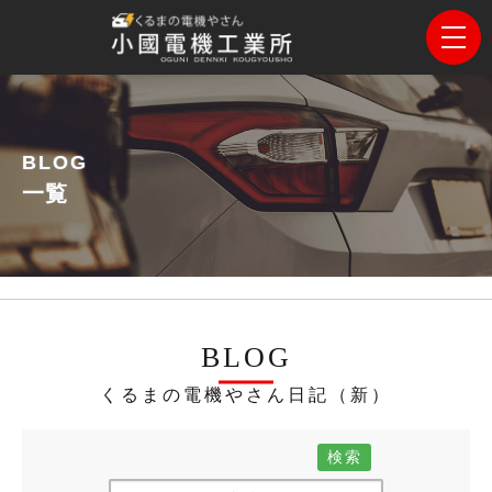
BLOG
一覧
BLOG
くるまの電機やさん日記（新）
検索