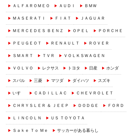
ＡＬＦＡＲＯＭＥＯ
ＡＵＤＩ
ＢＭＷ
ＭＡＳＥＲＡＴＩ
ＦＩＡＴ
ＪＡＧＵＡＲ
ＭＥＲＣＥＤＥＳ ＢＥＮＺ
ＯＰＥＬ
ＰＯＲＣＨＥ
ＰＥＵＧＥＯＴ
ＲＥＮＡＵＬＴ
ＲＯＶＥＲ
ＳＭＡＲＴ
ＴＶＲ
ＶＯＬＫＳＷＡＧＥＮ
ＶＯＬＶＯ
レクサス
トヨタ
日産
ホンダ
スバル
三菱
マツダ
ダイハツ
スズキ
いすゞ
ＣＡＤＩＬＬＡＣ
ＣＨＥＶＲＯＬＥＴ
ＣＨＲＹＳＬＥＲ ＆ ＪＥＥＰ
ＤＯＤＧＥ
ＦＯＲＤ
ＬＩＮＣＯＬＮ
ＵＳ ＴＯＹＯＴＡ
Ｓａｋｅ Ｔｏ Ｍｅ
サッカーがある暮らし