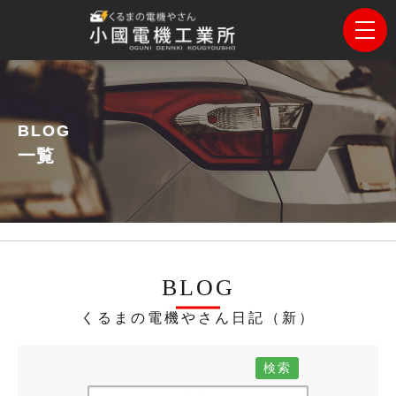
BLOG
一覧
BLOG
くるまの電機やさん日記（新）
検索