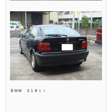
ＢＭＷ ３１８ｔｉ