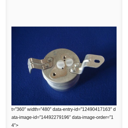
t=”360″ width=”480″ data-entry-id=”12490417163″ d
ata-image-id=”14492279196″ data-image-order=”1
4″>