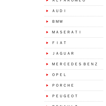
ＡＬＦＡＲＯＭＥＯ
ＡＵＤＩ
ＢＭＷ
ＭＡＳＥＲＡＴＩ
ＦＩＡＴ
ＪＡＧＵＡＲ
ＭＥＲＣＥＤＥＳ ＢＥＮＺ
ＯＰＥＬ
ＰＯＲＣＨＥ
ＰＥＵＧＥＯＴ