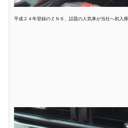
平成２４年登録のＺＮ６、話題の人気車が当社へ初入