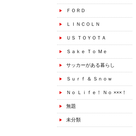
ＦＯＲＤ
ＬＩＮＣＯＬＮ
ＵＳ ＴＯＹＯＴＡ
Ｓａｋｅ Ｔｏ Ｍｅ
サッカーがある暮らし
Ｓｕｒｆ ＆ Ｓｎｏｗ
Ｎｏ Ｌｉｆｅ！ Ｎｏ ×××！
無題
未分類