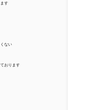
います
たくない
しております