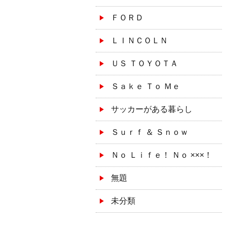
ＦＯＲＤ
ＬＩＮＣＯＬＮ
ＵＳ ＴＯＹＯＴＡ
Ｓａｋｅ Ｔｏ Ｍｅ
サッカーがある暮らし
Ｓｕｒｆ ＆ Ｓｎｏｗ
Ｎｏ Ｌｉｆｅ！ Ｎｏ ×××！
無題
未分類