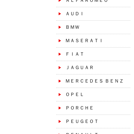
ＡＬＦＡＲＯＭＥＯ
ＡＵＤＩ
ＢＭＷ
ＭＡＳＥＲＡＴＩ
ＦＩＡＴ
ＪＡＧＵＡＲ
ＭＥＲＣＥＤＥＳ ＢＥＮＺ
ＯＰＥＬ
ＰＯＲＣＨＥ
ＰＥＵＧＥＯＴ