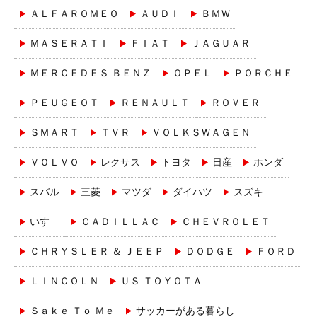
ＡＬＦＡＲＯＭＥＯ
ＡＵＤＩ
ＢＭＷ
ＭＡＳＥＲＡＴＩ
ＦＩＡＴ
ＪＡＧＵＡＲ
ＭＥＲＣＥＤＥＳ ＢＥＮＺ
ＯＰＥＬ
ＰＯＲＣＨＥ
ＰＥＵＧＥＯＴ
ＲＥＮＡＵＬＴ
ＲＯＶＥＲ
ＳＭＡＲＴ
ＴＶＲ
ＶＯＬＫＳＷＡＧＥＮ
ＶＯＬＶＯ
レクサス
トヨタ
日産
ホンダ
スバル
三菱
マツダ
ダイハツ
スズキ
いすゞ
ＣＡＤＩＬＬＡＣ
ＣＨＥＶＲＯＬＥＴ
ＣＨＲＹＳＬＥＲ ＆ ＪＥＥＰ
ＤＯＤＧＥ
ＦＯＲＤ
ＬＩＮＣＯＬＮ
ＵＳ ＴＯＹＯＴＡ
Ｓａｋｅ Ｔｏ Ｍｅ
サッカーがある暮らし