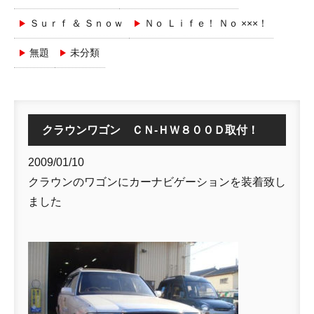
Ｓｕｒｆ ＆ Ｓｎｏｗ
Ｎｏ Ｌｉｆｅ！ Ｎｏ ×××！
無題
未分類
クラウンワゴン ＣＮ-ＨＷ８００Ｄ取付！
2009/01/10
クラウンのワゴンにカーナビゲーションを装着致し
ました