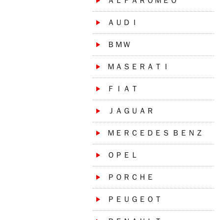
ＡＬＦＡＲＯＭＥＯ
ＡＵＤＩ
ＢＭＷ
ＭＡＳＥＲＡＴＩ
ＦＩＡＴ
ＪＡＧＵＡＲ
ＭＥＲＣＥＤＥＳ ＢＥＮＺ
ＯＰＥＬ
ＰＯＲＣＨＥ
ＰＥＵＧＥＯＴ