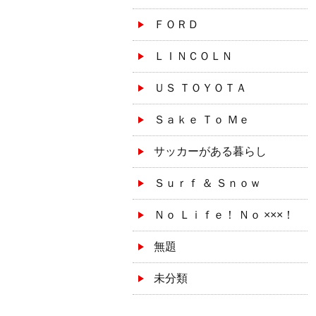
ＦＯＲＤ
ＬＩＮＣＯＬＮ
ＵＳ ＴＯＹＯＴＡ
Ｓａｋｅ Ｔｏ Ｍｅ
サッカーがある暮らし
Ｓｕｒｆ ＆ Ｓｎｏｗ
Ｎｏ Ｌｉｆｅ！ Ｎｏ ×××！
無題
未分類