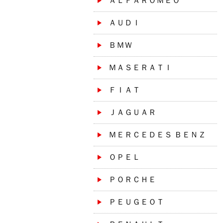
ＡＬＦＡＲＯＭＥＯ
ＡＵＤＩ
ＢＭＷ
ＭＡＳＥＲＡＴＩ
ＦＩＡＴ
ＪＡＧＵＡＲ
ＭＥＲＣＥＤＥＳ ＢＥＮＺ
ＯＰＥＬ
ＰＯＲＣＨＥ
ＰＥＵＧＥＯＴ