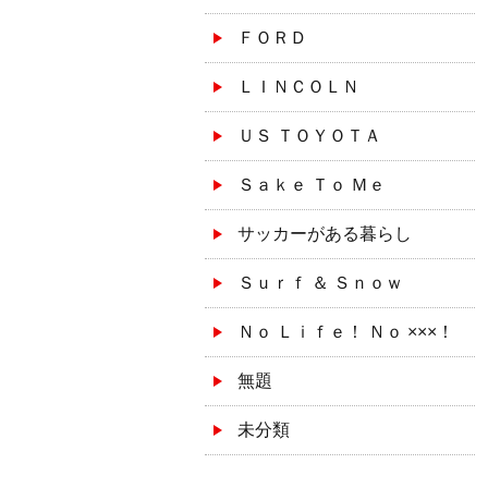
ＦＯＲＤ
ＬＩＮＣＯＬＮ
ＵＳ ＴＯＹＯＴＡ
Ｓａｋｅ Ｔｏ Ｍｅ
サッカーがある暮らし
Ｓｕｒｆ ＆ Ｓｎｏｗ
Ｎｏ Ｌｉｆｅ！ Ｎｏ ×××！
無題
未分類