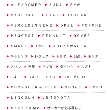
ＡＬＦＡＲＯＭＥＯ
ＡＵＤＩ
ＢＭＷ
ＭＡＳＥＲＡＴＩ
ＦＩＡＴ
ＪＡＧＵＡＲ
ＭＥＲＣＥＤＥＳ ＢＥＮＺ
ＯＰＥＬ
ＰＯＲＣＨＥ
ＰＥＵＧＥＯＴ
ＲＥＮＡＵＬＴ
ＲＯＶＥＲ
ＳＭＡＲＴ
ＴＶＲ
ＶＯＬＫＳＷＡＧＥＮ
ＶＯＬＶＯ
レクサス
トヨタ
日産
ホンダ
スバル
三菱
マツダ
ダイハツ
スズキ
いすゞ
ＣＡＤＩＬＬＡＣ
ＣＨＥＶＲＯＬＥＴ
ＣＨＲＹＳＬＥＲ ＆ ＪＥＥＰ
ＤＯＤＧＥ
ＦＯＲＤ
ＬＩＮＣＯＬＮ
ＵＳ ＴＯＹＯＴＡ
Ｓａｋｅ Ｔｏ Ｍｅ
サッカーがある暮らし