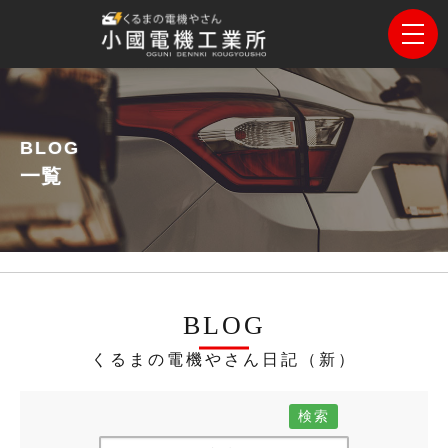
BLOG
一覧
BLOG
くるまの電機やさん日記（新）
検索