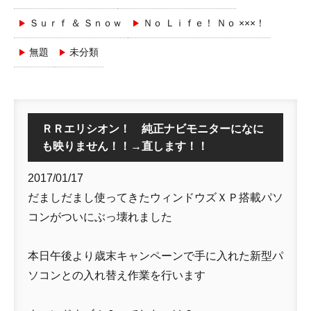
Ｓｕｒｆ ＆ Ｓｎｏｗ
Ｎｏ Ｌｉｆｅ！ Ｎｏ ×××！
無題
未分類
ＲＲエリシオン！ 純正ナビモニターになに
も映りません！！→直します！！
2017/01/17
だましだまし使ってきたウィンドウズＸＰ搭載パソ
コンがついにぶっ壊れました
本日午後より歳末キャンペーンで手に入れた新型パ
ソコンとの入れ替え作業を行います