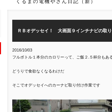
くるまの電機やさん日記（新）
ＲＢオデッセイ！ 大画面９インチナビの取り
2016/10/03
フルボトル１本分のカロリーって、ご飯２.５杯分もあ
どうりで食欲なくなるわけだ
そこでオデッセイへのカーナビ取り付け作業です