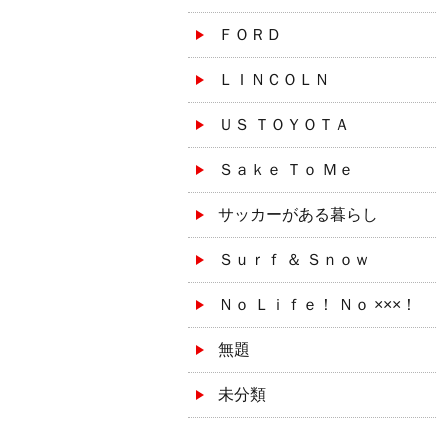
ＦＯＲＤ
ＬＩＮＣＯＬＮ
ＵＳ ＴＯＹＯＴＡ
Ｓａｋｅ Ｔｏ Ｍｅ
サッカーがある暮らし
Ｓｕｒｆ ＆ Ｓｎｏｗ
Ｎｏ Ｌｉｆｅ！ Ｎｏ ×××！
無題
未分類