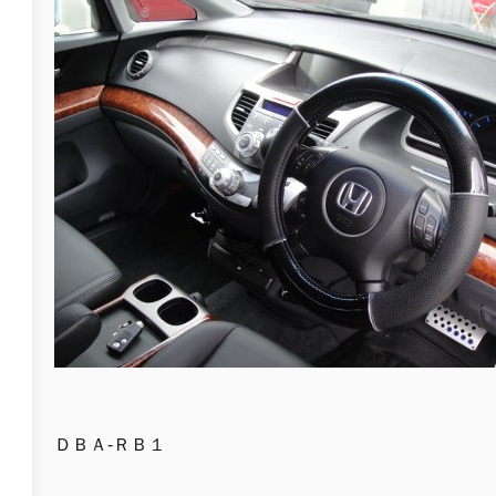
ＤＢＡ-ＲＢ１