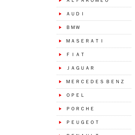
ＡＬＦＡＲＯＭＥＯ
ＡＵＤＩ
ＢＭＷ
ＭＡＳＥＲＡＴＩ
ＦＩＡＴ
ＪＡＧＵＡＲ
ＭＥＲＣＥＤＥＳ ＢＥＮＺ
ＯＰＥＬ
ＰＯＲＣＨＥ
ＰＥＵＧＥＯＴ