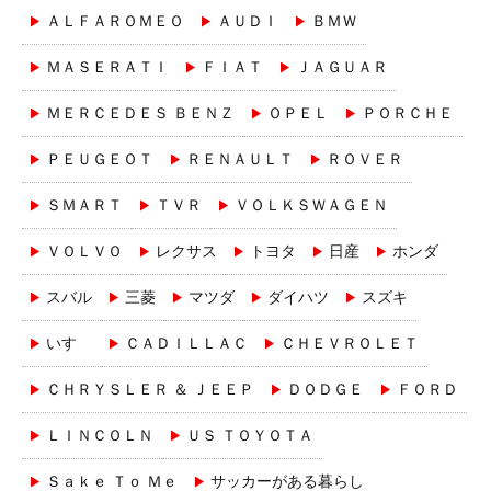
ＡＬＦＡＲＯＭＥＯ
ＡＵＤＩ
ＢＭＷ
ＭＡＳＥＲＡＴＩ
ＦＩＡＴ
ＪＡＧＵＡＲ
ＭＥＲＣＥＤＥＳ ＢＥＮＺ
ＯＰＥＬ
ＰＯＲＣＨＥ
ＰＥＵＧＥＯＴ
ＲＥＮＡＵＬＴ
ＲＯＶＥＲ
ＳＭＡＲＴ
ＴＶＲ
ＶＯＬＫＳＷＡＧＥＮ
ＶＯＬＶＯ
レクサス
トヨタ
日産
ホンダ
スバル
三菱
マツダ
ダイハツ
スズキ
いすゞ
ＣＡＤＩＬＬＡＣ
ＣＨＥＶＲＯＬＥＴ
ＣＨＲＹＳＬＥＲ ＆ ＪＥＥＰ
ＤＯＤＧＥ
ＦＯＲＤ
ＬＩＮＣＯＬＮ
ＵＳ ＴＯＹＯＴＡ
Ｓａｋｅ Ｔｏ Ｍｅ
サッカーがある暮らし