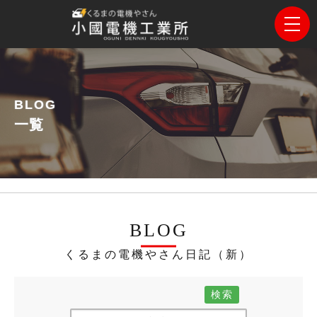
BLOG
一覧
BLOG
くるまの電機やさん日記（新）
検索