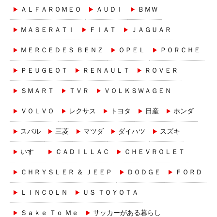
ＡＬＦＡＲＯＭＥＯ
ＡＵＤＩ
ＢＭＷ
ＭＡＳＥＲＡＴＩ
ＦＩＡＴ
ＪＡＧＵＡＲ
ＭＥＲＣＥＤＥＳ ＢＥＮＺ
ＯＰＥＬ
ＰＯＲＣＨＥ
ＰＥＵＧＥＯＴ
ＲＥＮＡＵＬＴ
ＲＯＶＥＲ
ＳＭＡＲＴ
ＴＶＲ
ＶＯＬＫＳＷＡＧＥＮ
ＶＯＬＶＯ
レクサス
トヨタ
日産
ホンダ
スバル
三菱
マツダ
ダイハツ
スズキ
いすゞ
ＣＡＤＩＬＬＡＣ
ＣＨＥＶＲＯＬＥＴ
ＣＨＲＹＳＬＥＲ ＆ ＪＥＥＰ
ＤＯＤＧＥ
ＦＯＲＤ
ＬＩＮＣＯＬＮ
ＵＳ ＴＯＹＯＴＡ
Ｓａｋｅ Ｔｏ Ｍｅ
サッカーがある暮らし