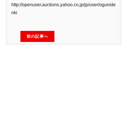
http://openuser.auctions.yahoo.co.jp/jp/user/ogunide
nki
前の記事へ