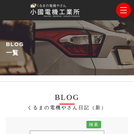
BLOG
一覧
BLOG
くるまの電機やさん日記（新）
検索