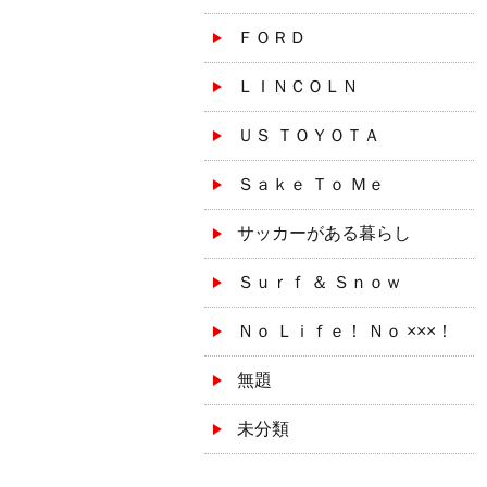
ＦＯＲＤ
ＬＩＮＣＯＬＮ
ＵＳ ＴＯＹＯＴＡ
Ｓａｋｅ Ｔｏ Ｍｅ
サッカーがある暮らし
Ｓｕｒｆ ＆ Ｓｎｏｗ
Ｎｏ Ｌｉｆｅ！ Ｎｏ ×××！
無題
未分類