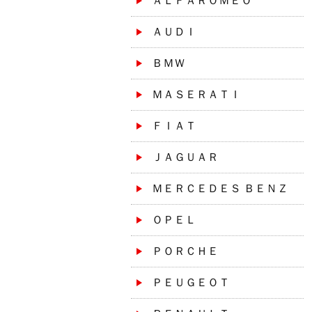
ＡＬＦＡＲＯＭＥＯ
ＡＵＤＩ
ＢＭＷ
ＭＡＳＥＲＡＴＩ
ＦＩＡＴ
ＪＡＧＵＡＲ
ＭＥＲＣＥＤＥＳ ＢＥＮＺ
ＯＰＥＬ
ＰＯＲＣＨＥ
ＰＥＵＧＥＯＴ