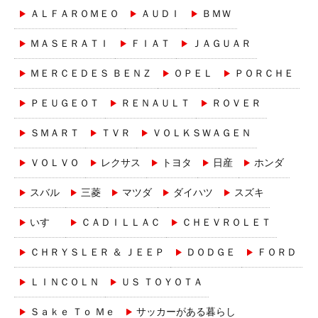
ＡＬＦＡＲＯＭＥＯ
ＡＵＤＩ
ＢＭＷ
ＭＡＳＥＲＡＴＩ
ＦＩＡＴ
ＪＡＧＵＡＲ
ＭＥＲＣＥＤＥＳ ＢＥＮＺ
ＯＰＥＬ
ＰＯＲＣＨＥ
ＰＥＵＧＥＯＴ
ＲＥＮＡＵＬＴ
ＲＯＶＥＲ
ＳＭＡＲＴ
ＴＶＲ
ＶＯＬＫＳＷＡＧＥＮ
ＶＯＬＶＯ
レクサス
トヨタ
日産
ホンダ
スバル
三菱
マツダ
ダイハツ
スズキ
いすゞ
ＣＡＤＩＬＬＡＣ
ＣＨＥＶＲＯＬＥＴ
ＣＨＲＹＳＬＥＲ ＆ ＪＥＥＰ
ＤＯＤＧＥ
ＦＯＲＤ
ＬＩＮＣＯＬＮ
ＵＳ ＴＯＹＯＴＡ
Ｓａｋｅ Ｔｏ Ｍｅ
サッカーがある暮らし