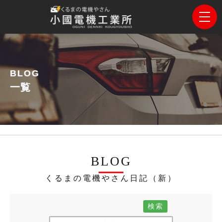
BLOG
一覧
BLOG
くるまの電機やさん日記（新）
検索