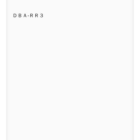
ＤＢＡ-ＲＲ３