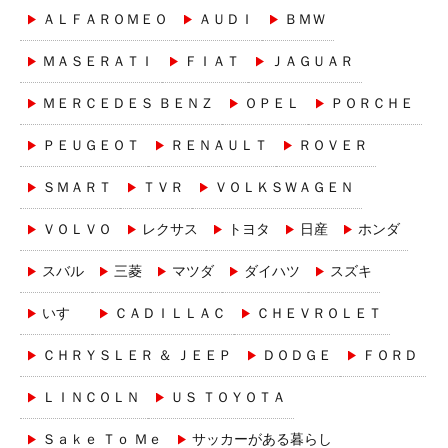
ＡＬＦＡＲＯＭＥＯ
ＡＵＤＩ
ＢＭＷ
ＭＡＳＥＲＡＴＩ
ＦＩＡＴ
ＪＡＧＵＡＲ
ＭＥＲＣＥＤＥＳ ＢＥＮＺ
ＯＰＥＬ
ＰＯＲＣＨＥ
ＰＥＵＧＥＯＴ
ＲＥＮＡＵＬＴ
ＲＯＶＥＲ
ＳＭＡＲＴ
ＴＶＲ
ＶＯＬＫＳＷＡＧＥＮ
ＶＯＬＶＯ
レクサス
トヨタ
日産
ホンダ
スバル
三菱
マツダ
ダイハツ
スズキ
いすゞ
ＣＡＤＩＬＬＡＣ
ＣＨＥＶＲＯＬＥＴ
ＣＨＲＹＳＬＥＲ ＆ ＪＥＥＰ
ＤＯＤＧＥ
ＦＯＲＤ
ＬＩＮＣＯＬＮ
ＵＳ ＴＯＹＯＴＡ
Ｓａｋｅ Ｔｏ Ｍｅ
サッカーがある暮らし