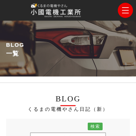
BLOG
一覧
BLOG
くるまの電機やさん日記（新）
検索