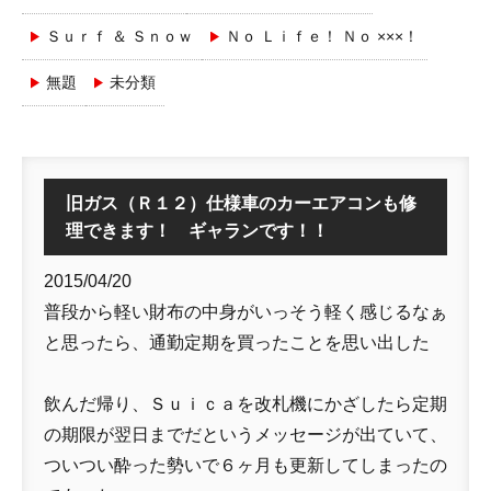
Ｓｕｒｆ ＆ Ｓｎｏｗ
Ｎｏ Ｌｉｆｅ！ Ｎｏ ×××！
無題
未分類
旧ガス（Ｒ１２）仕様車のカーエアコンも修
理できます！ ギャランです！！
2015/04/20
普段から軽い財布の中身がいっそう軽く感じるなぁ
と思ったら、通勤定期を買ったことを思い出した
飲んだ帰り、Ｓｕｉｃａを改札機にかざしたら定期
の期限が翌日までだというメッセージが出ていて、
ついつい酔った勢いで６ヶ月も更新してしまったの