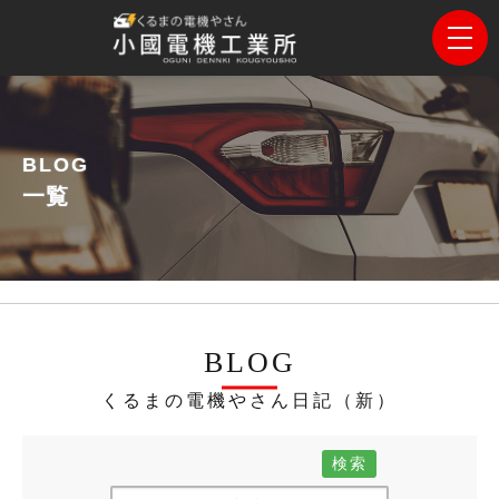
BLOG
一覧
BLOG
くるまの電機やさん日記（新）
検索