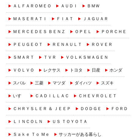
ＡＬＦＡＲＯＭＥＯ
ＡＵＤＩ
ＢＭＷ
ＭＡＳＥＲＡＴＩ
ＦＩＡＴ
ＪＡＧＵＡＲ
ＭＥＲＣＥＤＥＳ ＢＥＮＺ
ＯＰＥＬ
ＰＯＲＣＨＥ
ＰＥＵＧＥＯＴ
ＲＥＮＡＵＬＴ
ＲＯＶＥＲ
ＳＭＡＲＴ
ＴＶＲ
ＶＯＬＫＳＷＡＧＥＮ
ＶＯＬＶＯ
レクサス
トヨタ
日産
ホンダ
スバル
三菱
マツダ
ダイハツ
スズキ
いすゞ
ＣＡＤＩＬＬＡＣ
ＣＨＥＶＲＯＬＥＴ
ＣＨＲＹＳＬＥＲ ＆ ＪＥＥＰ
ＤＯＤＧＥ
ＦＯＲＤ
ＬＩＮＣＯＬＮ
ＵＳ ＴＯＹＯＴＡ
Ｓａｋｅ Ｔｏ Ｍｅ
サッカーがある暮らし