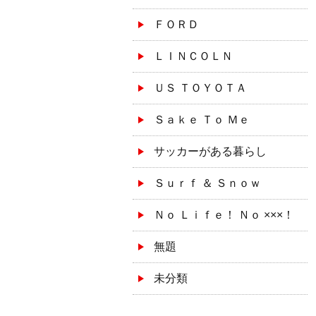
ＦＯＲＤ
ＬＩＮＣＯＬＮ
ＵＳ ＴＯＹＯＴＡ
Ｓａｋｅ Ｔｏ Ｍｅ
サッカーがある暮らし
Ｓｕｒｆ ＆ Ｓｎｏｗ
Ｎｏ Ｌｉｆｅ！ Ｎｏ ×××！
無題
未分類