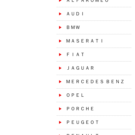
ＡＬＦＡＲＯＭＥＯ
ＡＵＤＩ
ＢＭＷ
ＭＡＳＥＲＡＴＩ
ＦＩＡＴ
ＪＡＧＵＡＲ
ＭＥＲＣＥＤＥＳ ＢＥＮＺ
ＯＰＥＬ
ＰＯＲＣＨＥ
ＰＥＵＧＥＯＴ