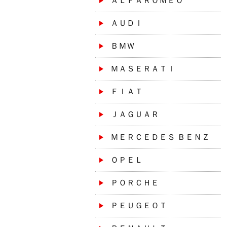
ＡＬＦＡＲＯＭＥＯ
ＡＵＤＩ
ＢＭＷ
ＭＡＳＥＲＡＴＩ
ＦＩＡＴ
ＪＡＧＵＡＲ
ＭＥＲＣＥＤＥＳ ＢＥＮＺ
ＯＰＥＬ
ＰＯＲＣＨＥ
ＰＥＵＧＥＯＴ