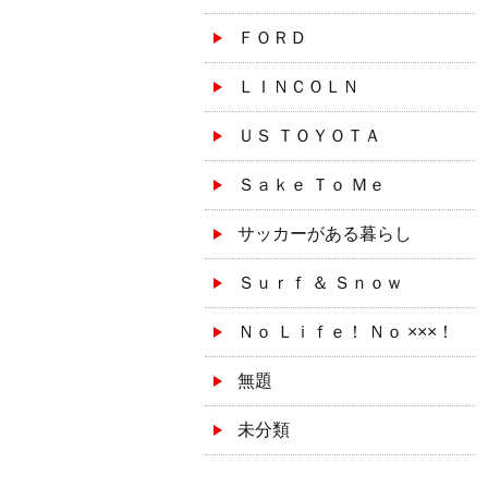
ＦＯＲＤ
ＬＩＮＣＯＬＮ
ＵＳ ＴＯＹＯＴＡ
Ｓａｋｅ Ｔｏ Ｍｅ
サッカーがある暮らし
Ｓｕｒｆ ＆ Ｓｎｏｗ
Ｎｏ Ｌｉｆｅ！ Ｎｏ ×××！
無題
未分類