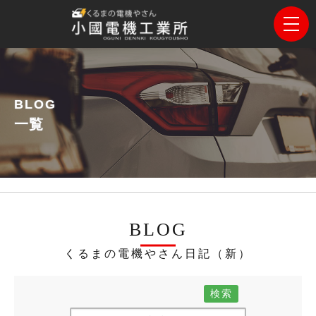
BLOG
一覧
BLOG
くるまの電機やさん日記（新）
検索