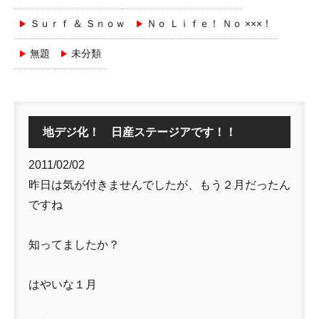
Ｓｕｒｆ ＆ Ｓｎｏｗ
Ｎｏ Ｌｉｆｅ！ Ｎｏ ×××！
無題
未分類
地デジ化！ 日産ステージアです！！
2011/02/02
昨日は気が付きませんでしたが、もう２月だったん
ですね
知ってましたか？
はやいな１月