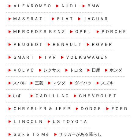
ＡＬＦＡＲＯＭＥＯ
ＡＵＤＩ
ＢＭＷ
ＭＡＳＥＲＡＴＩ
ＦＩＡＴ
ＪＡＧＵＡＲ
ＭＥＲＣＥＤＥＳ ＢＥＮＺ
ＯＰＥＬ
ＰＯＲＣＨＥ
ＰＥＵＧＥＯＴ
ＲＥＮＡＵＬＴ
ＲＯＶＥＲ
ＳＭＡＲＴ
ＴＶＲ
ＶＯＬＫＳＷＡＧＥＮ
ＶＯＬＶＯ
レクサス
トヨタ
日産
ホンダ
スバル
三菱
マツダ
ダイハツ
スズキ
いすゞ
ＣＡＤＩＬＬＡＣ
ＣＨＥＶＲＯＬＥＴ
ＣＨＲＹＳＬＥＲ ＆ ＪＥＥＰ
ＤＯＤＧＥ
ＦＯＲＤ
ＬＩＮＣＯＬＮ
ＵＳ ＴＯＹＯＴＡ
Ｓａｋｅ Ｔｏ Ｍｅ
サッカーがある暮らし