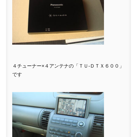
４チューナー×４アンテナの「ＴＵ-ＤＴＸ６００」
です