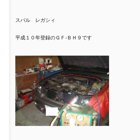
スバル レガシィ
平成１０年登録のＧＦ-ＢＨ９です