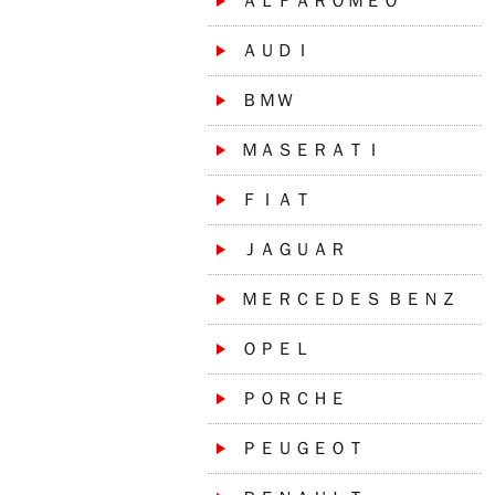
ＡＬＦＡＲＯＭＥＯ
ＡＵＤＩ
ＢＭＷ
ＭＡＳＥＲＡＴＩ
ＦＩＡＴ
ＪＡＧＵＡＲ
ＭＥＲＣＥＤＥＳ ＢＥＮＺ
ＯＰＥＬ
ＰＯＲＣＨＥ
ＰＥＵＧＥＯＴ