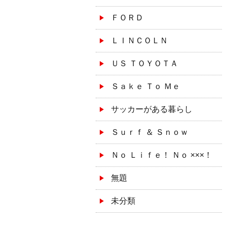
ＦＯＲＤ
ＬＩＮＣＯＬＮ
ＵＳ ＴＯＹＯＴＡ
Ｓａｋｅ Ｔｏ Ｍｅ
サッカーがある暮らし
Ｓｕｒｆ ＆ Ｓｎｏｗ
Ｎｏ Ｌｉｆｅ！ Ｎｏ ×××！
無題
未分類