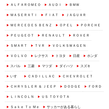
ＡＬＦＡＲＯＭＥＯ
ＡＵＤＩ
ＢＭＷ
ＭＡＳＥＲＡＴＩ
ＦＩＡＴ
ＪＡＧＵＡＲ
ＭＥＲＣＥＤＥＳ ＢＥＮＺ
ＯＰＥＬ
ＰＯＲＣＨＥ
ＰＥＵＧＥＯＴ
ＲＥＮＡＵＬＴ
ＲＯＶＥＲ
ＳＭＡＲＴ
ＴＶＲ
ＶＯＬＫＳＷＡＧＥＮ
ＶＯＬＶＯ
レクサス
トヨタ
日産
ホンダ
スバル
三菱
マツダ
ダイハツ
スズキ
いすゞ
ＣＡＤＩＬＬＡＣ
ＣＨＥＶＲＯＬＥＴ
ＣＨＲＹＳＬＥＲ ＆ ＪＥＥＰ
ＤＯＤＧＥ
ＦＯＲＤ
ＬＩＮＣＯＬＮ
ＵＳ ＴＯＹＯＴＡ
Ｓａｋｅ Ｔｏ Ｍｅ
サッカーがある暮らし