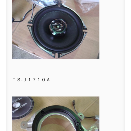
ＴＳ-Ｊ１７１０Ａ