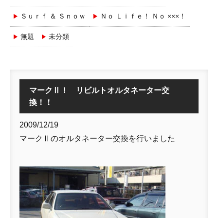
Ｓｕｒｆ ＆ Ｓｎｏｗ
Ｎｏ Ｌｉｆｅ！ Ｎｏ ×××！
無題
未分類
マークⅡ！ リビルトオルタネーター交
換！！
2009/12/19
マークⅡのオルタネーター交換を行いました