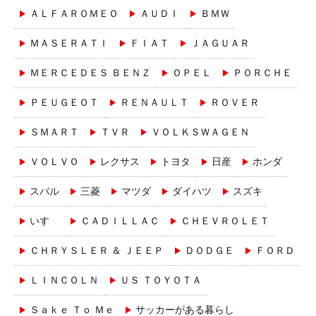
ＡＬＦＡＲＯＭＥＯ
ＡＵＤＩ
ＢＭＷ
ＭＡＳＥＲＡＴＩ
ＦＩＡＴ
ＪＡＧＵＡＲ
ＭＥＲＣＥＤＥＳ ＢＥＮＺ
ＯＰＥＬ
ＰＯＲＣＨＥ
ＰＥＵＧＥＯＴ
ＲＥＮＡＵＬＴ
ＲＯＶＥＲ
ＳＭＡＲＴ
ＴＶＲ
ＶＯＬＫＳＷＡＧＥＮ
ＶＯＬＶＯ
レクサス
トヨタ
日産
ホンダ
スバル
三菱
マツダ
ダイハツ
スズキ
いすゞ
ＣＡＤＩＬＬＡＣ
ＣＨＥＶＲＯＬＥＴ
ＣＨＲＹＳＬＥＲ ＆ ＪＥＥＰ
ＤＯＤＧＥ
ＦＯＲＤ
ＬＩＮＣＯＬＮ
ＵＳ ＴＯＹＯＴＡ
Ｓａｋｅ Ｔｏ Ｍｅ
サッカーがある暮らし