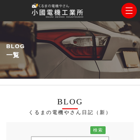
BLOG
一覧
BLOG
くるまの電機やさん日記（新）
検索