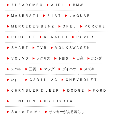
ＡＬＦＡＲＯＭＥＯ
ＡＵＤＩ
ＢＭＷ
ＭＡＳＥＲＡＴＩ
ＦＩＡＴ
ＪＡＧＵＡＲ
ＭＥＲＣＥＤＥＳ ＢＥＮＺ
ＯＰＥＬ
ＰＯＲＣＨＥ
ＰＥＵＧＥＯＴ
ＲＥＮＡＵＬＴ
ＲＯＶＥＲ
ＳＭＡＲＴ
ＴＶＲ
ＶＯＬＫＳＷＡＧＥＮ
ＶＯＬＶＯ
レクサス
トヨタ
日産
ホンダ
スバル
三菱
マツダ
ダイハツ
スズキ
いすゞ
ＣＡＤＩＬＬＡＣ
ＣＨＥＶＲＯＬＥＴ
ＣＨＲＹＳＬＥＲ ＆ ＪＥＥＰ
ＤＯＤＧＥ
ＦＯＲＤ
ＬＩＮＣＯＬＮ
ＵＳ ＴＯＹＯＴＡ
Ｓａｋｅ Ｔｏ Ｍｅ
サッカーがある暮らし