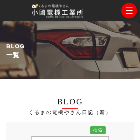
BLOG
一覧
BLOG
くるまの電機やさん日記（新）
検索