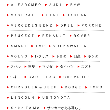
ＡＬＦＡＲＯＭＥＯ
ＡＵＤＩ
ＢＭＷ
ＭＡＳＥＲＡＴＩ
ＦＩＡＴ
ＪＡＧＵＡＲ
ＭＥＲＣＥＤＥＳ ＢＥＮＺ
ＯＰＥＬ
ＰＯＲＣＨＥ
ＰＥＵＧＥＯＴ
ＲＥＮＡＵＬＴ
ＲＯＶＥＲ
ＳＭＡＲＴ
ＴＶＲ
ＶＯＬＫＳＷＡＧＥＮ
ＶＯＬＶＯ
レクサス
トヨタ
日産
ホンダ
スバル
三菱
マツダ
ダイハツ
スズキ
いすゞ
ＣＡＤＩＬＬＡＣ
ＣＨＥＶＲＯＬＥＴ
ＣＨＲＹＳＬＥＲ ＆ ＪＥＥＰ
ＤＯＤＧＥ
ＦＯＲＤ
ＬＩＮＣＯＬＮ
ＵＳ ＴＯＹＯＴＡ
Ｓａｋｅ Ｔｏ Ｍｅ
サッカーがある暮らし