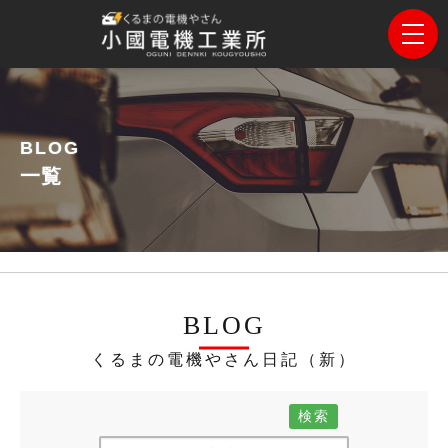
BLOG
一覧
BLOG
くるまの電機やさん日記（新）
検索