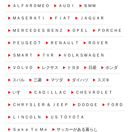
ＡＬＦＡＲＯＭＥＯ
ＡＵＤＩ
ＢＭＷ
ＭＡＳＥＲＡＴＩ
ＦＩＡＴ
ＪＡＧＵＡＲ
ＭＥＲＣＥＤＥＳ ＢＥＮＺ
ＯＰＥＬ
ＰＯＲＣＨＥ
ＰＥＵＧＥＯＴ
ＲＥＮＡＵＬＴ
ＲＯＶＥＲ
ＳＭＡＲＴ
ＴＶＲ
ＶＯＬＫＳＷＡＧＥＮ
ＶＯＬＶＯ
レクサス
トヨタ
日産
ホンダ
スバル
三菱
マツダ
ダイハツ
スズキ
いすゞ
ＣＡＤＩＬＬＡＣ
ＣＨＥＶＲＯＬＥＴ
ＣＨＲＹＳＬＥＲ ＆ ＪＥＥＰ
ＤＯＤＧＥ
ＦＯＲＤ
ＬＩＮＣＯＬＮ
ＵＳ ＴＯＹＯＴＡ
Ｓａｋｅ Ｔｏ Ｍｅ
サッカーがある暮らし