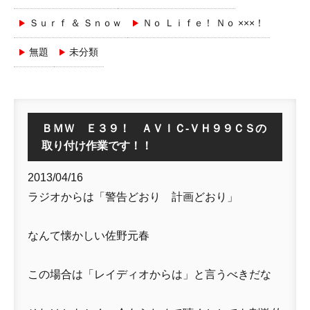
Ｓｕｒｆ ＆ Ｓｎｏｗ
Ｎｏ Ｌｉｆｅ！ Ｎｏ ×××！
無題
未分類
ＢＭＷ Ｅ３９！ ＡＶＩＣ-ＶＨ９９ＣＳの
取り付け作業です！！
2013/04/16
ラジオからは「警告どおり 計画どおり」
なんて懐かしい佐野元春
この場合は「レイディオからは」と言うべきだな