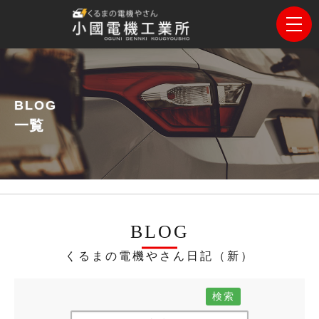
BLOG
一覧
BLOG
くるまの電機やさん日記（新）
検索