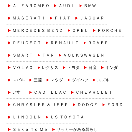
ＡＬＦＡＲＯＭＥＯ
ＡＵＤＩ
ＢＭＷ
ＭＡＳＥＲＡＴＩ
ＦＩＡＴ
ＪＡＧＵＡＲ
ＭＥＲＣＥＤＥＳ ＢＥＮＺ
ＯＰＥＬ
ＰＯＲＣＨＥ
ＰＥＵＧＥＯＴ
ＲＥＮＡＵＬＴ
ＲＯＶＥＲ
ＳＭＡＲＴ
ＴＶＲ
ＶＯＬＫＳＷＡＧＥＮ
ＶＯＬＶＯ
レクサス
トヨタ
日産
ホンダ
スバル
三菱
マツダ
ダイハツ
スズキ
いすゞ
ＣＡＤＩＬＬＡＣ
ＣＨＥＶＲＯＬＥＴ
ＣＨＲＹＳＬＥＲ ＆ ＪＥＥＰ
ＤＯＤＧＥ
ＦＯＲＤ
ＬＩＮＣＯＬＮ
ＵＳ ＴＯＹＯＴＡ
Ｓａｋｅ Ｔｏ Ｍｅ
サッカーがある暮らし