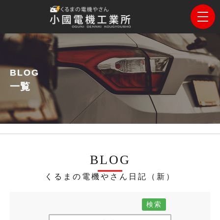
BLOG
一覧
BLOG
くるまの電機やさん日記（新）
検索