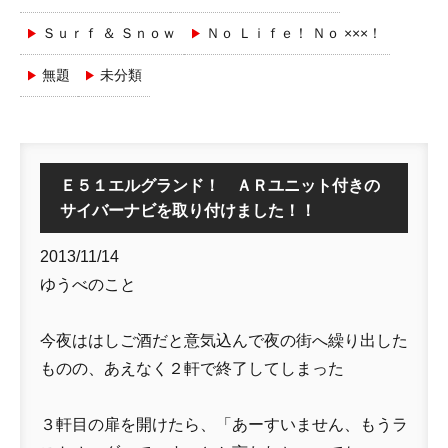
Ｓｕｒｆ ＆ Ｓｎｏｗ
Ｎｏ Ｌｉｆｅ！ Ｎｏ ×××！
無題
未分類
Ｅ５１エルグランド！ ＡＲユニット付きの
サイバーナビを取り付けました！！
2013/11/14
ゆうべのこと
今夜ははしご酒だと意気込んで夜の街へ繰り出した
ものの、あえなく２軒で終了してしまった
３軒目の扉を開けたら、「あーすいません、もうラ