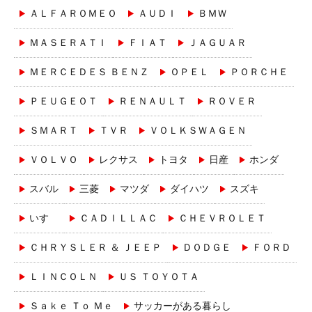
ＡＬＦＡＲＯＭＥＯ
ＡＵＤＩ
ＢＭＷ
ＭＡＳＥＲＡＴＩ
ＦＩＡＴ
ＪＡＧＵＡＲ
ＭＥＲＣＥＤＥＳ ＢＥＮＺ
ＯＰＥＬ
ＰＯＲＣＨＥ
ＰＥＵＧＥＯＴ
ＲＥＮＡＵＬＴ
ＲＯＶＥＲ
ＳＭＡＲＴ
ＴＶＲ
ＶＯＬＫＳＷＡＧＥＮ
ＶＯＬＶＯ
レクサス
トヨタ
日産
ホンダ
スバル
三菱
マツダ
ダイハツ
スズキ
いすゞ
ＣＡＤＩＬＬＡＣ
ＣＨＥＶＲＯＬＥＴ
ＣＨＲＹＳＬＥＲ ＆ ＪＥＥＰ
ＤＯＤＧＥ
ＦＯＲＤ
ＬＩＮＣＯＬＮ
ＵＳ ＴＯＹＯＴＡ
Ｓａｋｅ Ｔｏ Ｍｅ
サッカーがある暮らし