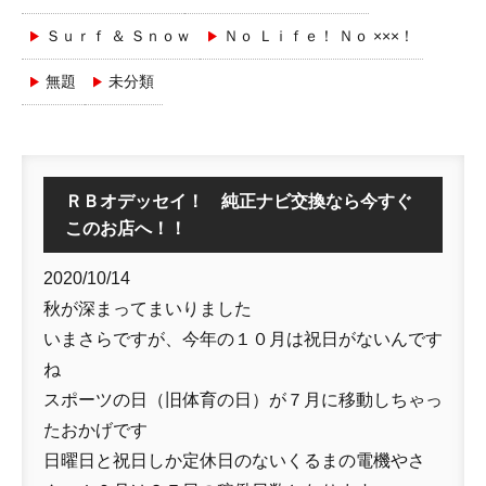
Ｓｕｒｆ ＆ Ｓｎｏｗ
Ｎｏ Ｌｉｆｅ！ Ｎｏ ×××！
無題
未分類
ＲＢオデッセイ！ 純正ナビ交換なら今すぐ
このお店へ！！
2020/10/14
秋が深まってまいりました
いまさらですが、今年の１０月は祝日がないんです
ね
スポーツの日（旧体育の日）が７月に移動しちゃっ
たおかげです
日曜日と祝日しか定休日のないくるまの電機やさ