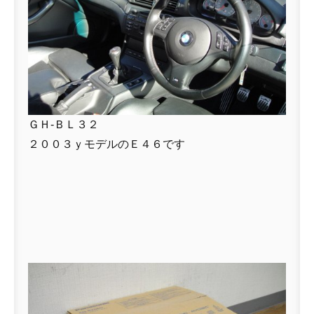
ＧＨ-ＢＬ３２
２００３ｙモデルのＥ４６です