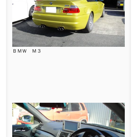
ＢＭＷ Ｍ３