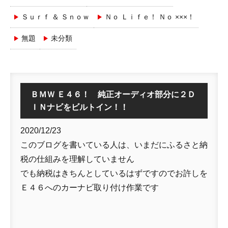
Ｓｕｒｆ ＆ Ｓｎｏｗ
Ｎｏ Ｌｉｆｅ！ Ｎｏ ×××！
無題
未分類
ＢＭＷ Ｅ４６！ 純正オーディオ部分に２Ｄ
ＩＮナビをビルトイン！！
2020/12/23
このブログを書いている人は、いまだにふるさと納
税の仕組みを理解していません
でも納税はきちんとしているはずですのでお許しを
Ｅ４６へのカーナビ取り付け作業です