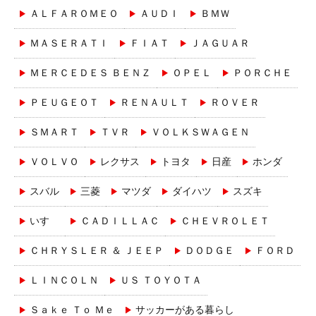
ＡＬＦＡＲＯＭＥＯ
ＡＵＤＩ
ＢＭＷ
ＭＡＳＥＲＡＴＩ
ＦＩＡＴ
ＪＡＧＵＡＲ
ＭＥＲＣＥＤＥＳ ＢＥＮＺ
ＯＰＥＬ
ＰＯＲＣＨＥ
ＰＥＵＧＥＯＴ
ＲＥＮＡＵＬＴ
ＲＯＶＥＲ
ＳＭＡＲＴ
ＴＶＲ
ＶＯＬＫＳＷＡＧＥＮ
ＶＯＬＶＯ
レクサス
トヨタ
日産
ホンダ
スバル
三菱
マツダ
ダイハツ
スズキ
いすゞ
ＣＡＤＩＬＬＡＣ
ＣＨＥＶＲＯＬＥＴ
ＣＨＲＹＳＬＥＲ ＆ ＪＥＥＰ
ＤＯＤＧＥ
ＦＯＲＤ
ＬＩＮＣＯＬＮ
ＵＳ ＴＯＹＯＴＡ
Ｓａｋｅ Ｔｏ Ｍｅ
サッカーがある暮らし