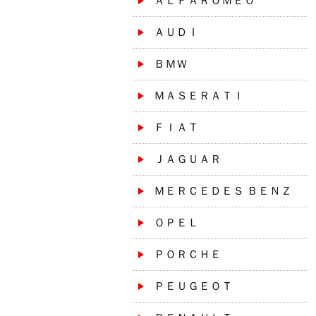
ＡＬＦＡＲＯＭＥＯ
ＡＵＤＩ
ＢＭＷ
ＭＡＳＥＲＡＴＩ
ＦＩＡＴ
ＪＡＧＵＡＲ
ＭＥＲＣＥＤＥＳ ＢＥＮＺ
ＯＰＥＬ
ＰＯＲＣＨＥ
ＰＥＵＧＥＯＴ