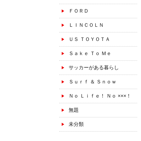
ＦＯＲＤ
ＬＩＮＣＯＬＮ
ＵＳ ＴＯＹＯＴＡ
Ｓａｋｅ Ｔｏ Ｍｅ
サッカーがある暮らし
Ｓｕｒｆ ＆ Ｓｎｏｗ
Ｎｏ Ｌｉｆｅ！ Ｎｏ ×××！
無題
未分類