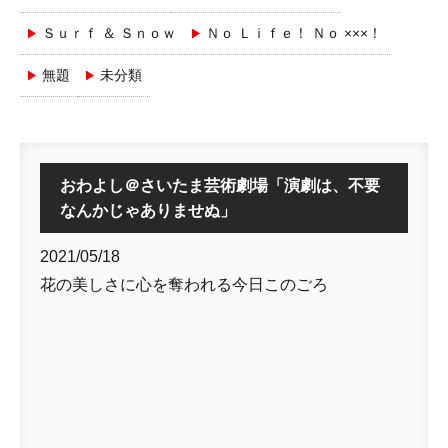
Ｓｕｒｆ ＆ Ｓｎｏｗ
Ｎｏ Ｌｉｆｅ！ Ｎｏ ×××！
無題
未分類
おわよし＠さいたま芸術劇場「演劇は、不要
なんかじゃありませぬ」
2021/05/18
花の美しさに心を奪われる今日このごろ