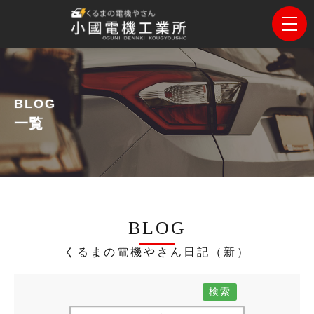
BLOG
一覧
BLOG
くるまの電機やさん日記（新）
検索