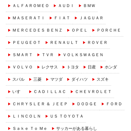
ＡＬＦＡＲＯＭＥＯ
ＡＵＤＩ
ＢＭＷ
ＭＡＳＥＲＡＴＩ
ＦＩＡＴ
ＪＡＧＵＡＲ
ＭＥＲＣＥＤＥＳ ＢＥＮＺ
ＯＰＥＬ
ＰＯＲＣＨＥ
ＰＥＵＧＥＯＴ
ＲＥＮＡＵＬＴ
ＲＯＶＥＲ
ＳＭＡＲＴ
ＴＶＲ
ＶＯＬＫＳＷＡＧＥＮ
ＶＯＬＶＯ
レクサス
トヨタ
日産
ホンダ
スバル
三菱
マツダ
ダイハツ
スズキ
いすゞ
ＣＡＤＩＬＬＡＣ
ＣＨＥＶＲＯＬＥＴ
ＣＨＲＹＳＬＥＲ ＆ ＪＥＥＰ
ＤＯＤＧＥ
ＦＯＲＤ
ＬＩＮＣＯＬＮ
ＵＳ ＴＯＹＯＴＡ
Ｓａｋｅ Ｔｏ Ｍｅ
サッカーがある暮らし