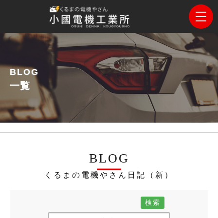
BLOG
一覧
BLOG
くるまの電機やさん日記（新）
検索