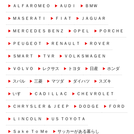
ＡＬＦＡＲＯＭＥＯ
ＡＵＤＩ
ＢＭＷ
ＭＡＳＥＲＡＴＩ
ＦＩＡＴ
ＪＡＧＵＡＲ
ＭＥＲＣＥＤＥＳ ＢＥＮＺ
ＯＰＥＬ
ＰＯＲＣＨＥ
ＰＥＵＧＥＯＴ
ＲＥＮＡＵＬＴ
ＲＯＶＥＲ
ＳＭＡＲＴ
ＴＶＲ
ＶＯＬＫＳＷＡＧＥＮ
ＶＯＬＶＯ
レクサス
トヨタ
日産
ホンダ
スバル
三菱
マツダ
ダイハツ
スズキ
いすゞ
ＣＡＤＩＬＬＡＣ
ＣＨＥＶＲＯＬＥＴ
ＣＨＲＹＳＬＥＲ ＆ ＪＥＥＰ
ＤＯＤＧＥ
ＦＯＲＤ
ＬＩＮＣＯＬＮ
ＵＳ ＴＯＹＯＴＡ
Ｓａｋｅ Ｔｏ Ｍｅ
サッカーがある暮らし