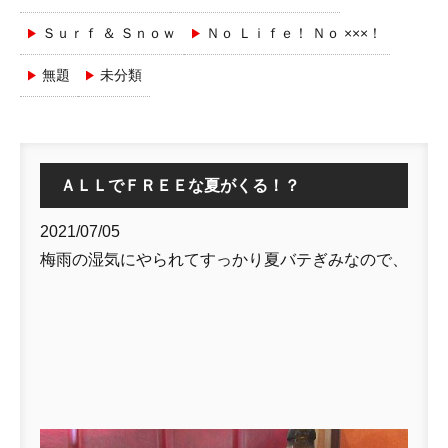
Ｓｕｒｆ ＆ Ｓｎｏｗ
Ｎｏ Ｌｉｆｅ！ Ｎｏ ×××！
無題
未分類
ＡＬＬでＦＲＥＥな夏がくる！？
2021/07/05
梅雨の湿気にやられてすっかり夏バテぎみなので、