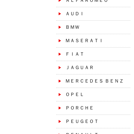
ＡＬＦＡＲＯＭＥＯ
ＡＵＤＩ
ＢＭＷ
ＭＡＳＥＲＡＴＩ
ＦＩＡＴ
ＪＡＧＵＡＲ
ＭＥＲＣＥＤＥＳ ＢＥＮＺ
ＯＰＥＬ
ＰＯＲＣＨＥ
ＰＥＵＧＥＯＴ