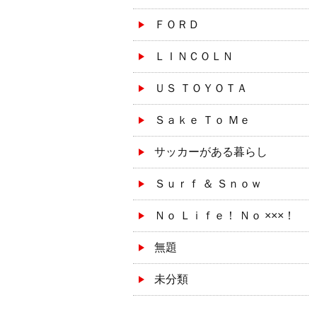
ＦＯＲＤ
ＬＩＮＣＯＬＮ
ＵＳ ＴＯＹＯＴＡ
Ｓａｋｅ Ｔｏ Ｍｅ
サッカーがある暮らし
Ｓｕｒｆ ＆ Ｓｎｏｗ
Ｎｏ Ｌｉｆｅ！ Ｎｏ ×××！
無題
未分類