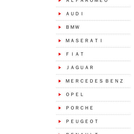
ＡＬＦＡＲＯＭＥＯ
ＡＵＤＩ
ＢＭＷ
ＭＡＳＥＲＡＴＩ
ＦＩＡＴ
ＪＡＧＵＡＲ
ＭＥＲＣＥＤＥＳ ＢＥＮＺ
ＯＰＥＬ
ＰＯＲＣＨＥ
ＰＥＵＧＥＯＴ