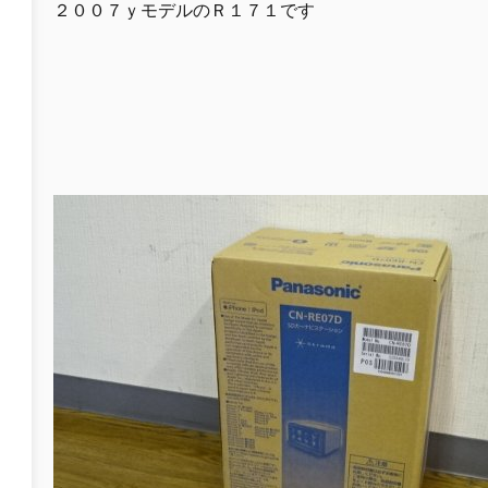
２００７ｙモデルのＲ１７１です