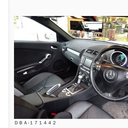
ＤＢＡ-１７１４４２