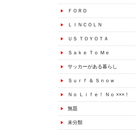
ＦＯＲＤ
ＬＩＮＣＯＬＮ
ＵＳ ＴＯＹＯＴＡ
Ｓａｋｅ Ｔｏ Ｍｅ
サッカーがある暮らし
Ｓｕｒｆ ＆ Ｓｎｏｗ
Ｎｏ Ｌｉｆｅ！ Ｎｏ ×××！
無題
未分類